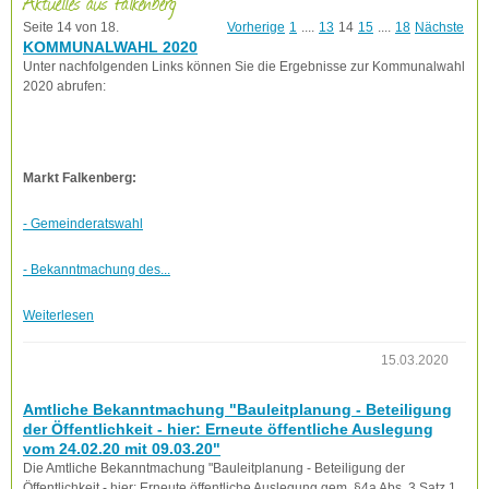
Aktuelles aus Falkenberg
Seite 14 von 18.
Vorherige
1
....
13
14
15
....
18
Nächste
KOMMUNALWAHL 2020
Unter nachfolgenden Links können Sie die Ergebnisse zur Kommunalwahl
2020 abrufen:
Markt Falkenberg:
- Gemeinderatswahl
- Bekanntmachung des...
Weiterlesen
15.03.2020
Amtliche Bekanntmachung "Bauleitplanung - Beteiligung
der Öffentlichkeit - hier: Erneute öffentliche Auslegung
vom 24.02.20 mit 09.03.20"
Die Amtliche Bekanntmachung "Bauleitplanung - Beteiligung der
Öffentlichkeit - hier: Erneute öffentliche Auslegung gem. §4a Abs. 3 Satz 1