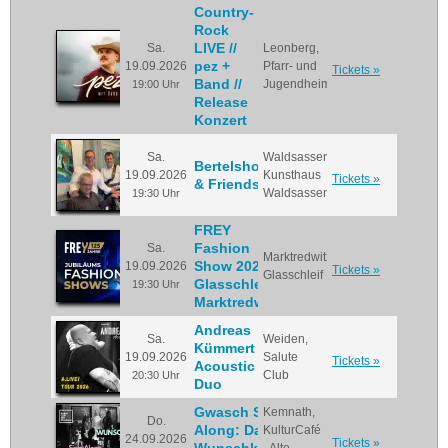
Country-
Rock
LIVE //
Sa.
Leonberg,
pez +
19.09.2026
Pfarr- und
Tickets »
Band //
Jugendheim
19:00 Uhr
Release
Konzert
Sa.
Waldsassen,
Bertelshofer
19.09.2026
Kunsthaus
Tickets »
& Friends
Waldsassen
19:30 Uhr
FREY
Fashion
Sa.
Marktredwitz,
Show 2026 -
19.09.2026
Tickets »
Glasschleif
Glasschleif
19:30 Uhr
Marktredwitz
Andreas
Sa.
Weiden,
Kümmert
19.09.2026
Salute
Tickets »
Acoustic
Club
20:30 Uhr
Duo
Gwasch Sing
Kemnath,
Do.
Along: Das 2.
KulturCafé
24.09.2026
Tickets »