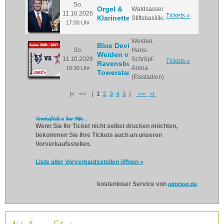
So.
Orgel &
Waldsassen,
11.10.2026
Tickets »
Klarinette
Stiftsbasilika
17:00 Uhr
Weiden,
Blue Devils
So.
Hans-
Weiden vs.
11.10.2026
Schröpf-
Tickets »
Ravensburg
Arena
18:30 Uhr
Towerstars
(Eisstadion)
|< << [
1
2
3
4
5
]
>>
>|
Vorverkaufstelle in Ihrer Nähe ...
Wenn Sie Ihr Ticket nicht selbst drucken möchten,
bekommen Sie Ihre Tickets auch an unseren
Vorverkaufsstellen.
Liste aller Vorverkaufsstellen öffnen »
kostenloser Service von
okticket.de