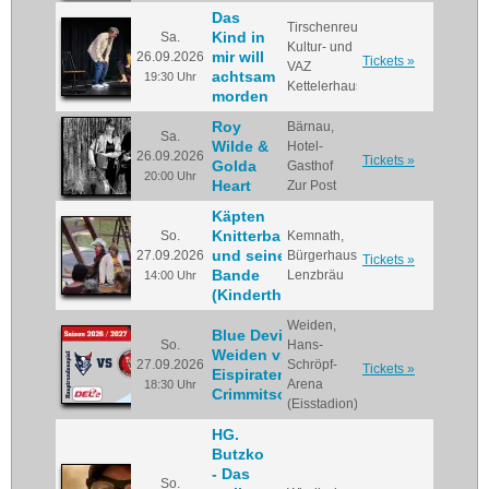
Das
Tirschenreuth,
Kind in
Sa.
Kultur- und
mir will
26.09.2026
Tickets »
VAZ
achtsam
19:30 Uhr
Kettelerhaus
morden
Roy
Bärnau,
Sa.
Wilde &
Hotel-
26.09.2026
Tickets »
Golda
Gasthof
20:00 Uhr
Heart
Zur Post
Käpten
Knitterbart
So.
Kemnath,
und seine
27.09.2026
Bürgerhaus
Tickets »
Bande
Lenzbräu
14:00 Uhr
(Kindertheater)
Weiden,
Blue Devils
So.
Hans-
Weiden vs.
27.09.2026
Schröpf-
Tickets »
Eispiraten
Arena
18:30 Uhr
Crimmitschau
(Eisstadion)
HG.
Butzko
- Das
So.