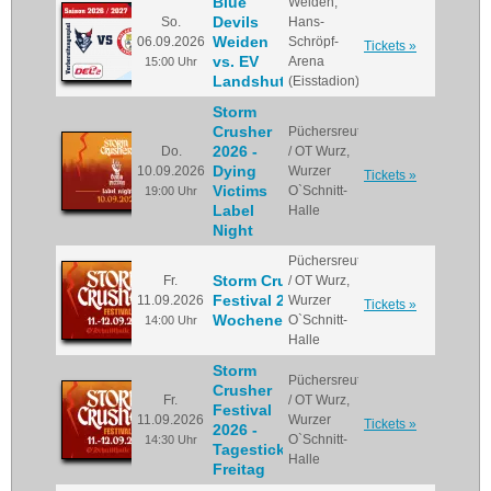
Blue
Weiden,
Devils
So.
Hans-
Weiden
06.09.2026
Schröpf-
Tickets »
vs. EV
Arena
15:00 Uhr
Landshut
(Eisstadion)
Storm
Crusher
Püchersreuth
2026 -
Do.
/ OT Wurz,
Dying
10.09.2026
Wurzer
Tickets »
Victims
O`Schnitt-
19:00 Uhr
Label
Halle
Night
Püchersreuth
Storm Crusher
Fr.
/ OT Wurz,
Festival 2026 -
11.09.2026
Wurzer
Tickets »
Wochenendticket
O`Schnitt-
14:00 Uhr
Halle
Storm
Püchersreuth
Crusher
Fr.
/ OT Wurz,
Festival
11.09.2026
Wurzer
Tickets »
2026 -
O`Schnitt-
14:30 Uhr
Tagesticket
Halle
Freitag