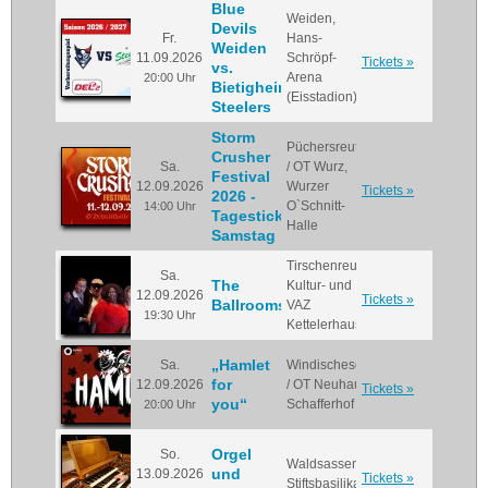
Blue
Weiden,
Devils
Fr.
Hans-
Weiden
11.09.2026
Schröpf-
Tickets »
vs.
Arena
20:00 Uhr
Bietigheim
(Eisstadion)
Steelers
Storm
Püchersreuth
Crusher
Sa.
/ OT Wurz,
Festival
12.09.2026
Wurzer
Tickets »
2026 -
O`Schnitt-
14:00 Uhr
Tagesticket
Halle
Samstag
Tirschenreuth,
Sa.
The
Kultur- und
12.09.2026
Tickets »
Ballroomshakers
VAZ
19:30 Uhr
Kettelerhaus
„Hamlet
Sa.
Windischeschenbach
for
12.09.2026
/ OT Neuhaus,
Tickets »
you“
Schafferhof
20:00 Uhr
Orgel
So.
Waldsassen,
und
13.09.2026
Tickets »
Stiftsbasilika