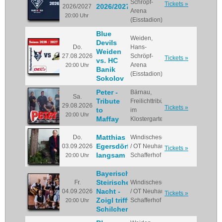
Schröpf-
Tickets »
2026/2027
2026/2027
Arena
20:00 Uhr
(Eisstadion)
Blue
Weiden,
Devils
Do.
Hans-
Weiden
27.08.2026
Schröpf-
Tickets »
vs. HC
Arena
20:00 Uhr
Banik
(Eisstadion)
Sokolov
Peter -
Bärnau,
Sa.
Tribute
Freilichttribüne
29.08.2026
Tickets »
to
im
20:00 Uhr
Maffay
Klostergarten
Matthias
Do.
Windischeschenbach
Egersdörfer:
03.09.2026
/ OT Neuhaus,
Tickets »
langsam
Schafferhof
20:00 Uhr
Bayerisch
Steirische
Fr.
Windischeschenbach
Nacht -
04.09.2026
/ OT Neuhaus,
Tickets »
Zoigl trifft
Schafferhof
20:00 Uhr
Schilcher