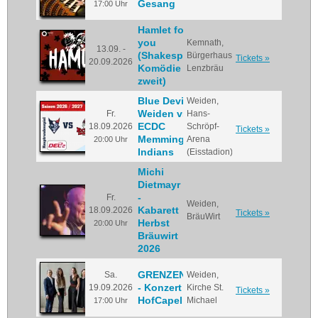
Gesang
17:00 Uhr
Hamlet for
you
Kemnath,
13.09. -
(Shakespeare-
Bürgerhaus
Tickets »
20.09.2026
Komödie zu
Lenzbräu
zweit)
Blue Devils
Weiden,
Weiden vs.
Fr.
Hans-
ECDC
18.09.2026
Schröpf-
Tickets »
Memmingen
Arena
20:00 Uhr
Indians
(Eisstadion)
Michi
Dietmayr
-
Fr.
Weiden,
Kabarett
18.09.2026
Tickets »
BräuWirt
Herbst
20:00 Uhr
Bräuwirt
2026
GRENZENLOS
Sa.
Weiden,
- Konzert der
19.09.2026
Kirche St.
Tickets »
HofCapelle
Michael
17:00 Uhr