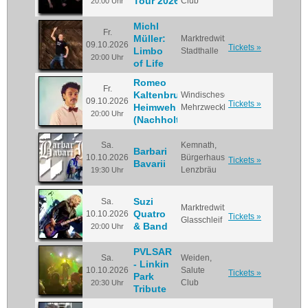
Tour 2026
Club
20:00 Uhr
Michl
Fr.
Müller:
Marktredwitz,
09.10.2026
Tickets »
Limbo
Stadthalle
20:00 Uhr
of Life
Romeo
Fr.
Kaltenbrunner:
Windischeschenbach,
09.10.2026
Tickets »
Heimweh
Mehrzweckhalle
20:00 Uhr
(Nachholtermin)
Sa.
Kemnath,
Barbari
10.10.2026
Bürgerhaus
Tickets »
Bavarii
Lenzbräu
19:30 Uhr
Suzi
Sa.
Marktredwitz,
Quatro
10.10.2026
Tickets »
Glasschleif
& Band
20:00 Uhr
PVLSAR
Sa.
Weiden,
- Linkin
10.10.2026
Salute
Tickets »
Park
Club
20:30 Uhr
Tribute