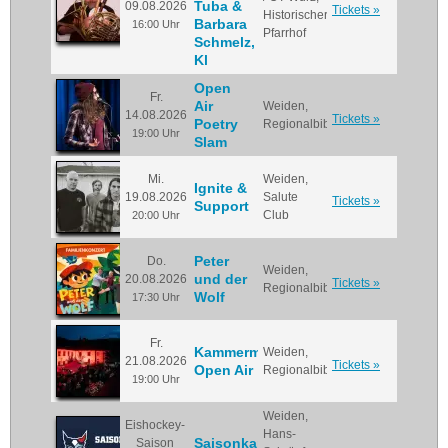
Tuba &
09.08.2026
Tickets »
Historischer
Barbara
16:00 Uhr
Pfarrhof
Schmelz,
Kl
Open
Fr.
Air
Weiden,
14.08.2026
Tickets »
Poetry
Regionalbibliothek
19:00 Uhr
Slam
Mi.
Weiden,
Ignite &
19.08.2026
Salute
Tickets »
Support
Club
20:00 Uhr
Peter
Do.
Weiden,
und der
20.08.2026
Tickets »
Regionalbibliothek
Wolf
17:30 Uhr
Fr.
Kammermusik
Weiden,
21.08.2026
Tickets »
Open Air
Regionalbibliothek
19:00 Uhr
Weiden,
Eishockey-
Hans-
Saisonkarten
Saison