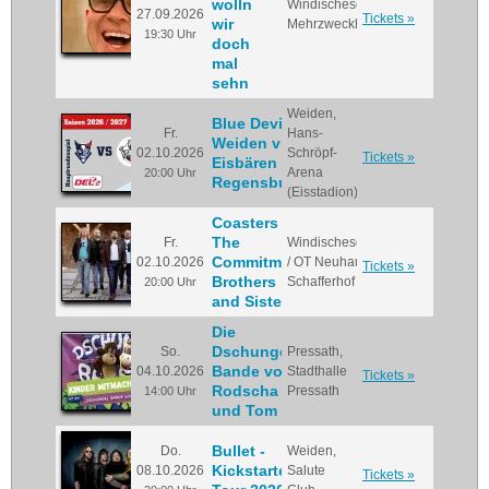
wolln
Windischeschenbach,
27.09.2026
Tickets »
wir
Mehrzweckhalle
19:30 Uhr
doch
mal
sehn
Weiden,
Blue Devils
Fr.
Hans-
Weiden vs.
02.10.2026
Schröpf-
Tickets »
Eisbären
Arena
20:00 Uhr
Regensburg
(Eisstadion)
Coasters &
The
Fr.
Windischeschenbach
Commitment
02.10.2026
/ OT Neuhaus,
Tickets »
Brothers
Schafferhof
20:00 Uhr
and Sisters
Die
Dschungel
So.
Pressath,
Bande von
04.10.2026
Stadthalle
Tickets »
Rodscha
Pressath
14:00 Uhr
und Tom
Bullet -
Do.
Weiden,
Kickstarter
08.10.2026
Salute
Tickets »