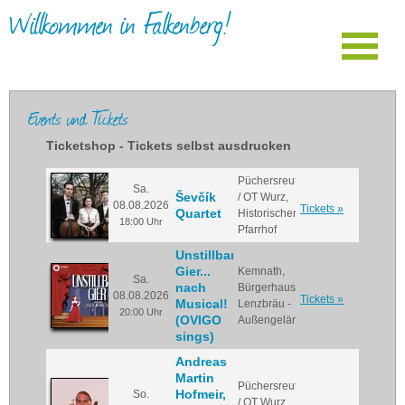
Willkommen in Falkenberg!
Events und Tickets
Ticketshop - Tickets selbst ausdrucken
Püchersreuth
Sa.
Ševčík
/ OT Wurz,
08.08.2026
Tickets »
Quartet
Historischer
18:00 Uhr
Pfarrhof
Unstillbare
Gier...
Kemnath,
Sa.
nach
Bürgerhaus
08.08.2026
Tickets »
Musical!
Lenzbräu -
20:00 Uhr
(OVIGO
Außengelände
sings)
Andreas
Martin
Püchersreuth
Hofmeir,
So.
/ OT Wurz,