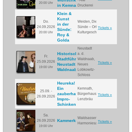
Wunschkonzert
- Alte
20:00 Uhr
in Kemnath
Druckerei
Klein &
Kunst
Do.
Weiden, Die
in der
24.09.2026
Sünde – Ort für
Tickets »
Sünde:
Kulturgeschehen
20:00 Uhr
Roy &
Golda
Neustadt
Historische
a. d.
Fr.
Stadtführung
Waldnaab,
25.09.2026
Tickets »
Neustadt a.d.
Neues
19:00 Uhr
Waldnaab
Lobkowitz-
Schloss
Heureka!
Ein
Kemnath,
25.09. -
zauberhafter
Bürgerhaus
Tickets »
26.09.2026
Impro-
Lenzbräu
Schinken
Sa.
Waldsassen,
Kammerkonzert
26.09.2026
Tickets »
Harmoniesaal
19:00 Uhr