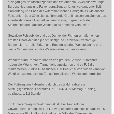
einzigartiges Naturschutzgebiet, das Waldnaabtal. Zwei altehrwürdige
Burgen, Neuhaus und Falkenberg, Zeugen längst vergangener Zeit,
sind Anfang und Ende des wildromantischen Gebirgstales. Malerische
Felspartien, über 30 m sich auftürmende Granitmassen umsäumen das
erlenbestandene Flussbett, in dem bizarre, ungeschachtete
Steinriesen den Lauf der Waldnaab zu hemmen versuchen.
Gewaltige Felsgebilde und das Dunkel der Fichten schaffen einen
ernsten Charakter, den jedoch lichtgrüne Farnwedel, zartfarbige
Blumensterne, helle Birken und Buchen, silbrige Wellenkämme und
weiße Schaumkronen des Wassers erfreulich auflockern.
Wanderer und Radfahrer haben den größten Genuss. Autofahrer
haben die Möglichkeit, Tannenlohe anzufahren und zu Fuß die
markantesten Punkte zu besuchen. Der Besucher von Süden kann von
Windischeschenbach das Tal auf romatischen Waldwegen erreichen.
Der Fußweg von Falkenberg durch das Waldnaabtal zur
Ausflugsgaststätte Blockhütte (Tel. 09637/415; Montag Ruhetag)
beträgt ca. 1 1/2 Stunden.
Ein kürzerer Weg ins Waldnaabtal ist über Tannenlohe-
Ödwalpersreuth möglich. Der Fußweg ab dem Parkplatz beträgt ca. 15
Minuten zur Blockhütte, die in etwa die Mitte des Tales markiert.