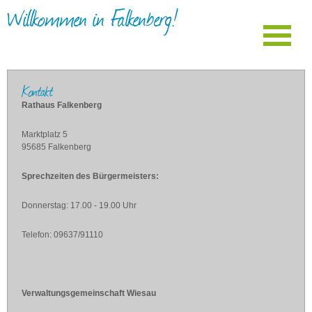
Willkommen in Falkenberg!
Kontakt
Rathaus Falkenberg
Marktplatz 5
95685 Falkenberg
Sprechzeiten des Bürgermeisters:
Donnerstag: 17.00 - 19.00 Uhr
Telefon: 09637/91110
Verwaltungsgemeinschaft Wiesau