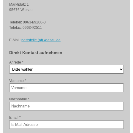
Marktplatz 1
95676 Wiesau
Telefon: 09634/9200-0
Telefax: 09634/2511
E-Mail:
poststelle (at) wiesau.de
Direkt Kontakt aufnehmen
Anrede
*
Vorname
*
Nachname
*
Email
*