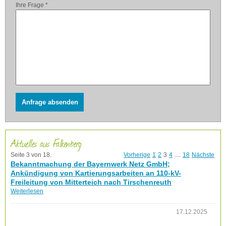
Ihre Frage
*
Anfrage absenden
Aktuelles aus Falkenberg
Seite 3 von 18.
Vorherige
1
2
3
4
....
18
Nächste
Bekanntmachung der Bayernwerk Netz GmbH;
Ankündigung von Kartierungsarbeiten an 110-kV-
Freileitung von Mitterteich nach Tirschenreuth
Weiterlesen
17.12.2025