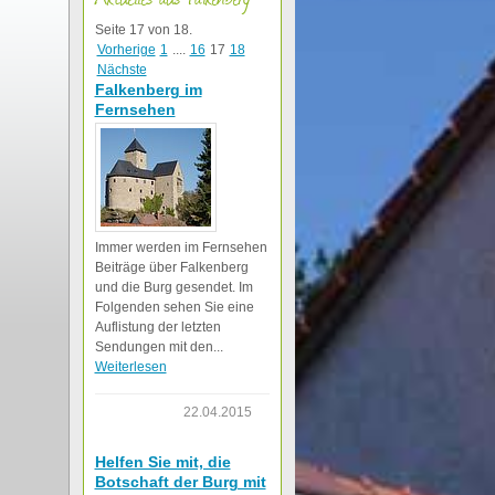
Seite 17 von 18.
Vorherige
1
....
16
17
18
Nächste
Falkenberg im
Fernsehen
Immer werden im Fernsehen
Beiträge über Falkenberg
und die Burg gesendet. Im
Folgenden sehen Sie eine
Auflistung der letzten
Sendungen mit den...
Weiterlesen
22.04.2015
Helfen Sie mit, die
Botschaft der Burg mit