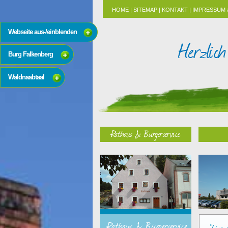
HOME
|
SITEMAP
|
KONTAKT
|
IMPRESSUM 
Webseite aus-/einblenden
Burg Falkenberg
Waldnaabtaal
Rathaus & Bürgerservice
Rathaus & Bürgerservice