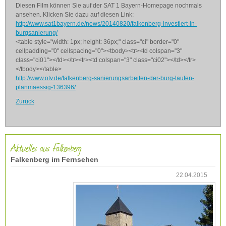
Diesen Film können Sie auf der SAT 1 Bayern-Homepage nochmals
ansehen. Klicken Sie dazu auf diesen Link:
http://www.sat1bayern.de/news/20140820/falkenberg-investiert-in-
burgsanierung/
<table style="width: 1px; height: 36px;" class="ci" border="0"
cellpadding="0" cellspacing="0"><tbody><tr><td colspan="3"
class="ci01"></td></tr><tr><td colspan="3" class="ci02"></td></tr>
</tbody></table>
http://www.otv.de/falkenberg-sanierungsarbeiten-der-burg-laufen-
planmaessig-136396/
Zurück
Aktuelles aus Falkenberg
Falkenberg im Fernsehen
22.04.2015