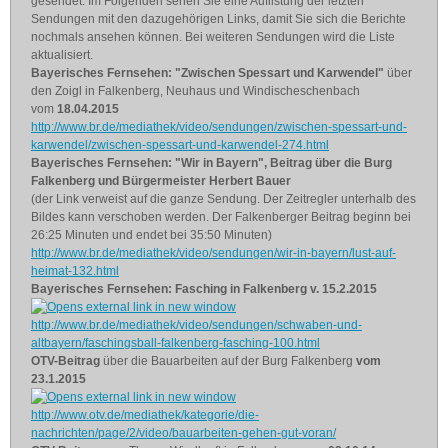
gesendet. Im Folgenden sehen Sie eine Auflistung der letzten
Sendungen mit den dazugehörigen Links, damit Sie sich die Berichte
nochmals ansehen können. Bei weiteren Sendungen wird die Liste
aktualisiert.
Bayerisches Fernsehen: "Zwischen Spessart und Karwendel"
über
den Zoigl in Falkenberg, Neuhaus und Windischeschenbach
vom
18.04.2015
http://www.br.de/mediathek/video/sendungen/zwischen-spessart-und-
karwendel/zwischen-spessart-und-karwendel-274.html
Bayerisches Fernsehen: "Wir in Bayern", Beitrag über die Burg
Falkenberg und Bürgermeister Herbert Bauer
(der Link verweist auf die ganze Sendung. Der Zeitregler unterhalb des
Bildes kann verschoben werden. Der Falkenberger Beitrag beginn bei
26:25 Minuten und endet bei 35:50 Minuten)
http://www.br.de/mediathek/video/sendungen/wir-in-bayern/lust-auf-
heimat-132.html
Bayerisches Fernsehen: Fasching in Falkenberg v. 15.2.2015
http://www.br.de/mediathek/video/sendungen/schwaben-und-
altbayern/faschingsball-falkenberg-fasching-100.html
OTV-Beitrag
über die Bauarbeiten auf der Burg Falkenberg
vom
23.1.2015
http://www.otv.de/mediathek/kategorie/die-
nachrichten/page/2/video/bauarbeiten-gehen-gut-voran/