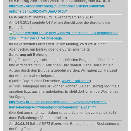
OTV-Beitrag
zum Thema Windkraft in Falkenberg vom
03.10.14
http://www.otv.de/falkenberg-buerger-sollen-ueber-windkraft-
entscheiden-139245/#VDueQr6lld0/
OTV
-Talk zum Thema Burg Falkenberg am
14.9.2014
Am 14.9.2014 sendete OTV einen Bericht über die Burg und die
Baumaßnahme.
Über diesen Link gelangen Sie
zum Film auf der OTV-Homepage.
Im
Bayerischen Fernsehen
lief am Montag,
25.8.2014
in der
Abendschau ein Beitrag über die Burg Falkenberg:
Sanierung mit Bohrung
Burg Falkenberg gilt als eine der schönsten Burgen der Oberpfalz -
und wird derzeit für 6,5 Millionen Euro saniert. Dabei soll auch ein
Aufzug durch den Burgberg gebohrt werden. Wir haben zur Halbzeit
der Arbeiten mal vorbeigeschaut.
(Quelle: Bayerisches Fernsehen,
www.br-online.de
)
Auf der Homepage des BR können können Sie den Beitrag nochmals
ansehen bzw. auch herunterladen. Er steht dort für einige Wochen zur
Verfügung:
http://www.br-online.de/podcast/video-download/bayerisches-
fernsehen/mp3-download-podcast-abendschau2.shtml
(Die Beiträge sind nach Datum sortiert. Scrollen bis zum 25.08.2013,
dann Falkenberger Video anklicken).
Am
20.08.14
lief auf
SAT1 Bayern
ein Beitrag über die Restaurierung
der Burg Falkenberg.