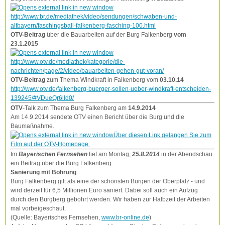
http://www.br.de/mediathek/video/sendungen/schwaben-und-
altbayern/faschingsball-falkenberg-fasching-100.html
OTV-Beitrag
über die Bauarbeiten auf der Burg Falkenberg
vom
23.1.2015
http://www.otv.de/mediathek/kategorie/die-
nachrichten/page/2/video/bauarbeiten-gehen-gut-voran/
OTV-Beitrag
zum Thema Windkraft in Falkenberg vom
03.10.14
http://www.otv.de/falkenberg-buerger-sollen-ueber-windkraft-entscheiden-
139245/#VDueQr6lld0/
OTV
-Talk zum Thema Burg Falkenberg am
14.9.2014
Am 14.9.2014 sendete OTV einen Bericht über die Burg und die
Baumaßnahme.
Über diesen Link gelangen Sie zum
Film auf der OTV-Homepage.
Im
Bayerischen Fernsehen
lief am Montag,
25.8.2014
in der Abendschau
ein Beitrag über die Burg Falkenberg:
Sanierung mit Bohrung
Burg Falkenberg gilt als eine der schönsten Burgen der Oberpfalz - und
wird derzeit für 6,5 Millionen Euro saniert. Dabei soll auch ein Aufzug
durch den Burgberg gebohrt werden. Wir haben zur Halbzeit der Arbeiten
mal vorbeigeschaut.
(Quelle: Bayerisches Fernsehen,
www.br-online.de
)