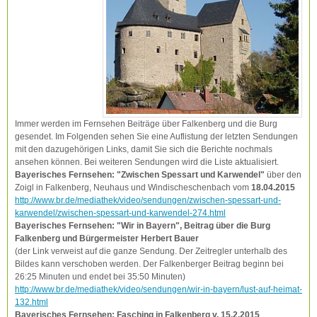
Immer werden im Fernsehen Beiträge über Falkenberg und die Burg
gesendet. Im Folgenden sehen Sie eine Auflistung der letzten Sendungen
mit den dazugehörigen Links, damit Sie sich die Berichte nochmals
ansehen können. Bei weiteren Sendungen wird die Liste aktualisiert.
Bayerisches Fernsehen: "Zwischen Spessart und Karwendel"
über den
Zoigl in Falkenberg, Neuhaus und Windischeschenbach vom
18.04.2015
http://www.br.de/mediathek/video/sendungen/zwischen-spessart-und-
karwendel/zwischen-spessart-und-karwendel-274.html
Bayerisches Fernsehen: "Wir in Bayern", Beitrag über die Burg
Falkenberg und Bürgermeister Herbert Bauer
(der Link verweist auf die ganze Sendung. Der Zeitregler unterhalb des
Bildes kann verschoben werden. Der Falkenberger Beitrag beginn bei
26:25 Minuten und endet bei 35:50 Minuten)
http://www.br.de/mediathek/video/sendungen/wir-in-bayern/lust-auf-heimat-
132.html
Bayerisches Fernsehen: Fasching in Falkenberg v. 15.2.2015