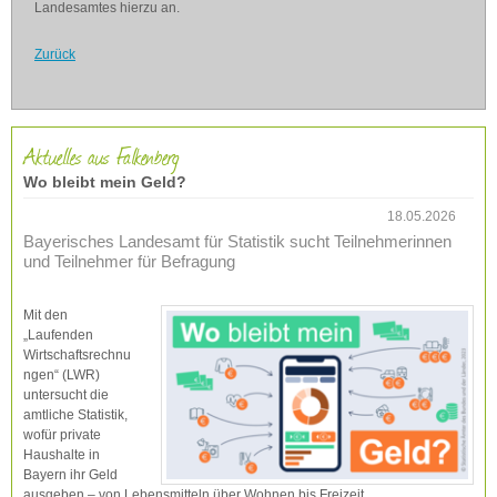
Landesamtes hierzu an.
Zurück
Aktuelles aus Falkenberg
Wo bleibt mein Geld?
18.05.2026
Bayerisches Landesamt für Statistik sucht Teilnehmerinnen
und Teilnehmer für Befragung
Mit den
„Laufenden
Wirtschaftsrechnu
ngen“ (LWR)
untersucht die
amtliche Statistik,
wofür private
Haushalte in
Bayern ihr Geld
ausgeben – von Lebensmitteln über Wohnen bis Freizeit.