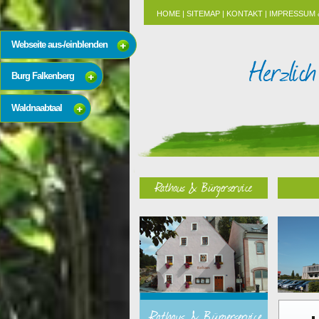
HOME
|
SITEMAP
|
KONTAKT
|
IMPRESSUM 
Webseite aus-/einblenden
Burg Falkenberg
Waldnaabtaal
Rathaus & Bürgerservice
Rathaus & Bürgerservice