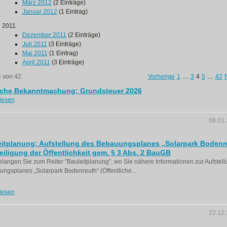
März 2012
(2 Einträge)
Januar 2012
(1 Eintrag)
2011
Dezember 2011
(2 Einträge)
Juli 2011
(3 Einträge)
Mai 2011
(1 Eintrag)
April 2011
(3 Einträge)
4 von 42.
Vorherige
1
....
3
4
5
....
42
iche Bekanntmachung; Grundsteuer 2026
lesen
08.01
eitplanung; Aufstellung des Bebauungsplanes „Solarpark Bodenr
eiligung der Öffentlichkeit gem. § 3 Abs. 2 BauGB
langen Sie zum Reiter "Bauleitplanung", wo Sie nähere Informationen zur Aufstel
ngsplanes „Solarpark Bodenreuth“ (Öffentliche...
lesen
22.12