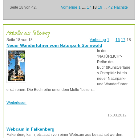
Seite 18 von 42.
Vorherige
1
....
17
18
19
....
42
Nächste
Aktuelles aus Falkenberg
Seite 18 von 18.
Vorherige
1
....
16
17
18
Neuer Wanderführer vom Naturpark Steinwald
In der
"NATÜRLICH"-
Reihe des
Buch&Kunstverlage
s Oberpfalz ist ein
neuer Naturpark-
und Wanderführer
erschienen. Die Buchreihe unter dem Motto "Lesen...
Weiterlesen
16.03.2012
Webcam in Falkenberg
Falkenberg kann jetzt auch von einer Webcam aus betrachtet werden.