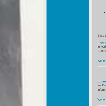
Seite 
Illeg
In let
Gumpen
Weiter
Infor
am Don
Inform
Weiter