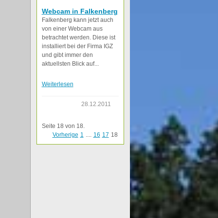
Webcam in Falkenberg
Falkenberg kann jetzt auch
von einer Webcam aus
betrachtet werden. Diese ist
installiert bei der Firma IGZ
und gibt immer den
aktuellsten Blick auf...
Weiterlesen
28.12.2011
Seite 18 von 18.
Vorherige
1
....
16
17
18