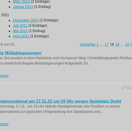
März 2012
(2 Einträge)
Januar 2012
(1 Eintrag)
2011
Dezember 2011
(2 Einträge)
Juli 2011
(3 Einträge)
Mai 2011
(1 Eintrag)
April 2011
(3 Einträge)
18 von 42.
Vorherige
1
....
17
18
19
....
42
ale Müllablagerungen
zter Zeit wurden in dem Waldstück vom Gumpener Weg / Schloßbergkapelle Richtu
 wiederholt illegale Müllablagerungen festgestellt. Es...
lesen
17.11
mationsabend am 17.11.22 um 19 Uhr wegen Spielplatz Droht
nerstag, 17.11., um 19 Uhr lädt die Marktgemeinde alle Familien zu einem
ationsabend zur geplanten Umgestaltung des Spielplatzes und...
lesen