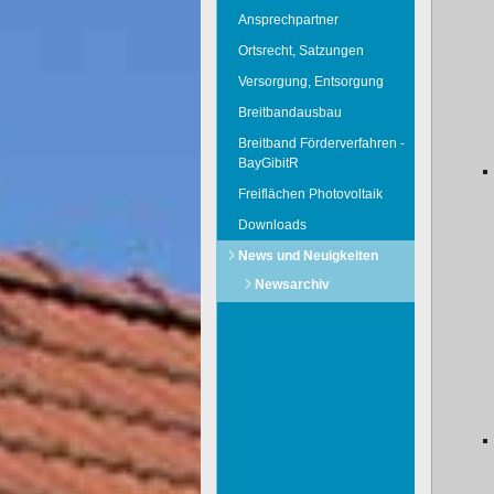
Ansprechpartner
Ortsrecht, Satzungen
Versorgung, Entsorgung
Breitbandausbau
Breitband Förderverfahren -
BayGibitR
Freiflächen Photovoltaik
Downloads
News und Neuigkeiten
Newsarchiv