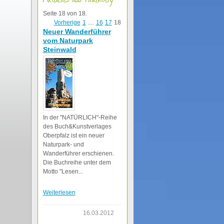
Seite 18 von 18.
Vorherige
1
....
16
17
18
Neuer Wanderführer
vom Naturpark
Steinwald
In der "NATÜRLICH"-Reihe
des Buch&Kunstverlages
Oberpfalz ist ein neuer
Naturpark- und
Wanderführer erschienen.
Die Buchreihe unter dem
Motto "Lesen...
Weiterlesen
16.03.2012