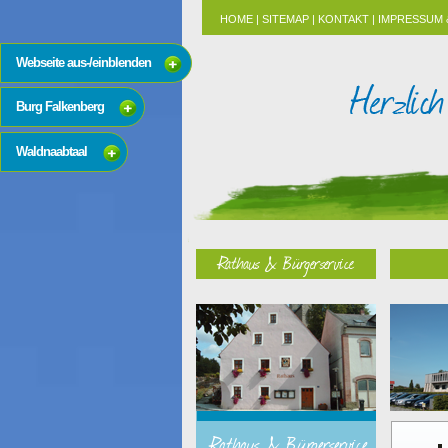
HOME
|
SITEMAP
|
KONTAKT
|
IMPRESSUM 
Webseite aus-/einblenden
Burg Falkenberg
Waldnaabtaal
Rathaus & Bürgerservice
Rathaus & Bürgerservice