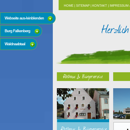
HOME
|
SITEMAP
|
KONTAKT
|
IMPRESSUM 
Webseite aus-/einblenden
Burg Falkenberg
Waldnaabtaal
Rathaus & Bürgerservice
Rathaus & Bürgerservice