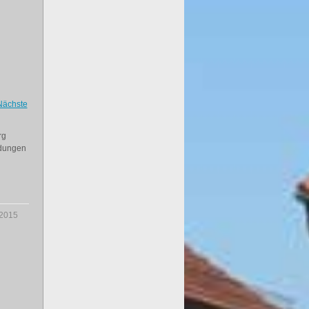
Nächste
rg
ndungen
.2015