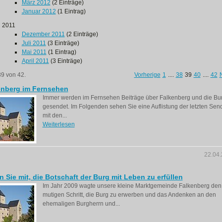
März 2012
(2 Einträge)
Januar 2012
(1 Eintrag)
2011
Dezember 2011
(2 Einträge)
Juli 2011
(3 Einträge)
Mai 2011
(1 Eintrag)
April 2011
(3 Einträge)
39 von 42.
Vorherige
1
....
38
39
40
....
42
enberg im Fernsehen
Immer werden im Fernsehen Beiträge über Falkenberg und die Bu
gesendet. Im Folgenden sehen Sie eine Auflistung der letzten Se
mit den...
Weiterlesen
22.04
n Sie mit, die Botschaft der Burg mit Leben zu erfüllen
Im Jahr 2009 wagte unsere kleine Marktgemeinde Falkenberg den
mutigen Schritt, die Burg zu erwerben und das Andenken an den
ehemaligen Burgherrn und...