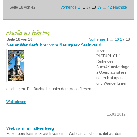
Seite 18 von 42.
Vorherige
1
....
17
18
19
....
42
Nächste
Aktuelles aus Falkenberg
Seite 18 von 18.
Vorherige
1
....
16
17
18
Neuer Wanderführer vom Naturpark Steinwald
In der
"NATÜRLICH"-
Reihe des
Buch&Kunstverlage
s Oberpfalz ist ein
neuer Naturpark-
und Wanderführer
erschienen. Die Buchreihe unter dem Motto "Lesen...
Weiterlesen
16.03.2012
Webcam in Falkenberg
Falkenberg kann jetzt auch von einer Webcam aus betrachtet werden.