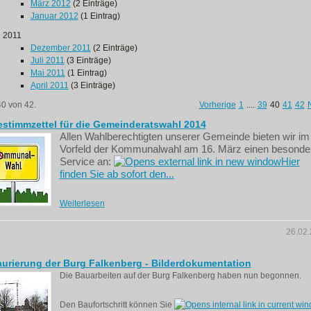
März 2012
(2 Einträge)
Januar 2012
(1 Eintrag)
2011
Dezember 2011
(2 Einträge)
Juli 2011
(3 Einträge)
Mai 2011
(1 Eintrag)
April 2011
(3 Einträge)
40 von 42.
Vorherige
1
....
39
40
41
42
stimmzettel für die Gemeinderatswahl 2014
Allen Wahlberechtigten unserer Gemeinde bieten wir im
Vorfeld der Kommunalwahl am 16. März einen besonde
Service an:
Hier
finden Sie ab sofort den...
Weiterlesen
26.02
urierung der Burg Falkenberg - Bilderdokumentation
Die Bauarbeiten auf der Burg Falkenberg haben nun begonnen.
Den Baufortschritt können Sie