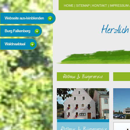
HOME
|
SITEMAP
|
KONTAKT
|
IMPRESSUM 
Webseite aus-/einblenden
Burg Falkenberg
Waldnaabtaal
Rathaus & Bürgerservice
Rathaus & Bürgerservice