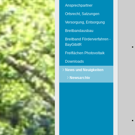
Ansprechpartner
Ortsrecht, Satzungen
Versorgung, Entsorgung
Breitbandausbau
Breitband Förderverfahren -
BayGibitR
Freiflächen Photovoltaik
Downloads
News und Neuigkeiten
Newsarchiv