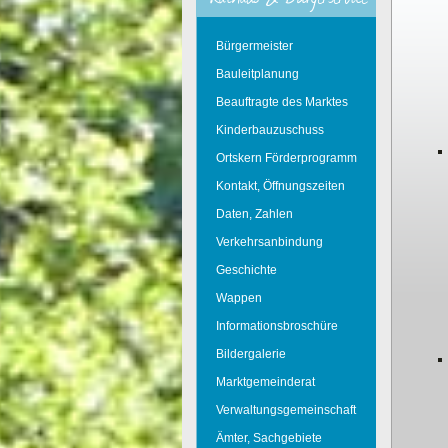
Bürgermeister
Bauleitplanung
Beauftragte des Marktes
Kinderbauzuschuss
Ortskern Förderprogramm
Kontakt, Öffnungszeiten
Daten, Zahlen
Verkehrsanbindung
Geschichte
Wappen
Informationsbroschüre
Bildergalerie
Marktgemeinderat
Verwaltungsgemeinschaft
Ämter, Sachgebiete