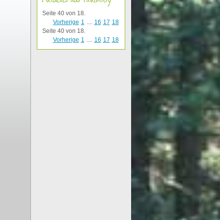
Seite 40 von 18.
Vorherige
1
....
16
17
18
Seite 40 von 18.
Vorherige
1
....
16
17
18