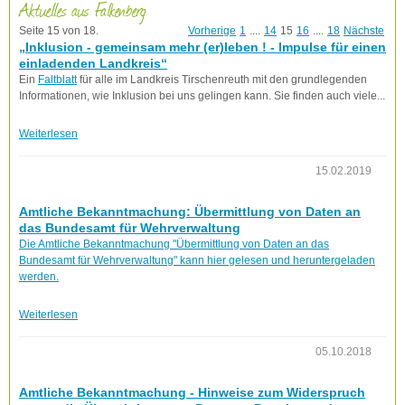
Aktuelles aus Falkenberg
Seite 15 von 18.
Vorherige
1
....
14
15
16
....
18
Nächste
„Inklusion - gemeinsam mehr (er)leben ! - Impulse für einen
einladenden Landkreis“
Ein
Faltblatt
für alle im Landkreis Tirschenreuth mit den grundlegenden
Informationen, wie Inklusion bei uns gelingen kann. Sie finden auch viele...
Weiterlesen
15.02.2019
Amtliche Bekanntmachung: Übermittlung von Daten an
das Bundesamt für Wehrverwaltung
Die Amtliche Bekanntmachung "Übermittlung von Daten an das
Bundesamt für Wehrverwaltung" kann hier gelesen und heruntergeladen
werden.
Weiterlesen
05.10.2018
Amtliche Bekanntmachung - Hinweise zum Widerspruch