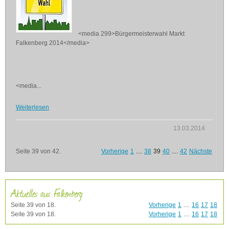
<media 299>Bürgermeisterwahl Markt
Falkenberg 2014</media>
<media...
Weiterlesen
13.03.2014
Seite 39 von 42.
Vorherige
1
....
38
39
40
....
42
Nächste
Aktuelles aus Falkenberg
Seite 39 von 18.
Vorherige
1
....
16
17
18
Seite 39 von 18.
Vorherige
1
....
16
17
18