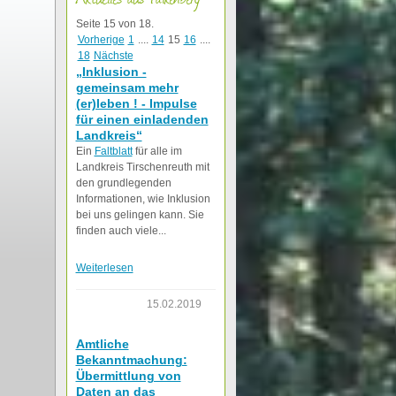
Seite 15 von 18.
Vorherige
1
....
14
15
16
....
18
Nächste
„Inklusion -
gemeinsam mehr
(er)leben ! - Impulse
für einen einladenden
Landkreis“
Ein
Faltblatt
für alle im
Landkreis Tirschenreuth mit
den grundlegenden
Informationen, wie Inklusion
bei uns gelingen kann. Sie
finden auch viele...
Weiterlesen
15.02.2019
Amtliche
Bekanntmachung:
Übermittlung von
Daten an das