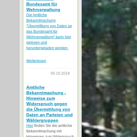
Bundesamt für
Wehrverwaltung
Die Amtliche
Bekanntmachung
"Übermittlung von Daten an
das Bundesamt für
Wehrverwaltung" kann hier
gelesen und
heruntergeladen werden.
Weiterlesen
05.10.2018
Amtliche
Bekanntmachung -
Hinweise zum
Widerspruch gegen
die Übermittlung von
Daten an Parteien und
Wählergruppen
Hier
finden Sie die amtliche
Bekanntmachung mit
Hinweisen zum Widerspruch