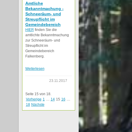
Amtliche
Bekanntmachung -
Schneeräum- und
Streupflicht im
Gemeindebereich
HIER
finden Sie die
amtlichte Bekanntmachung
zur Schneeräum- und
Streupflicht im
Gemeindebereich
Falkenberg.
Weiterlesen
23.11.2017
Seite 15 von 18.
Vorherige
1
....
14
15
16
....
18
Nächste