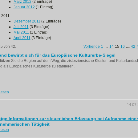
März 2012
(2 Einträge)
Januar 2012
(1 Eintrag)
2011
Dezember 2011
(2 Einträge)
Juli 2011
(3 Einträge)
Mai 2011
(1 Eintrag)
April 2011
(3 Einträge)
15 von 42.
Vorherige
1
....
14
15
16
....
42
land bewirbt sich für das Europäische Kulturerbe-Siegel
tützen Sie die Region auf dem Weg, die zisterziensische Kloster- und Kulturlandsch
and als Europäisches Kulturerbe zu etablieren.
lesen
14.07
ige Informationen zur steuerlichen Erfassung bei Aufnahme einer
nehmerischen Tätigkeit
lesen