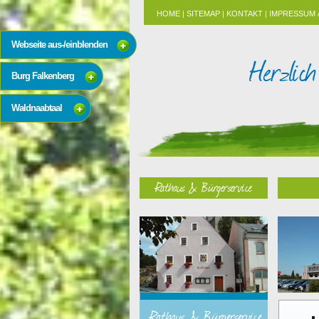
HOME
|
SITEMAP
|
KONTAKT
|
IMPRESSUM 
Webseite aus-/einblenden
Burg Falkenberg
Waldnaabtaal
Rathaus & Bürgerservice
Rathaus & Bürgerservice