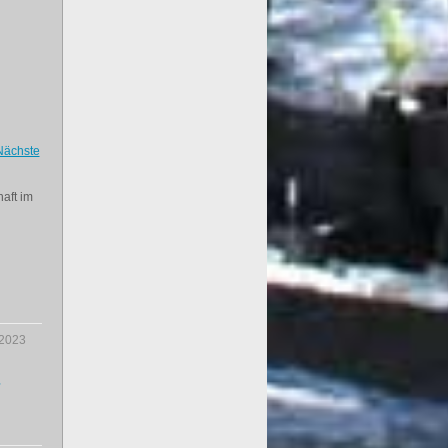
Nächste
aft im
.2023