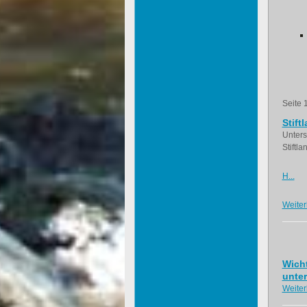
Seite 
Stift
Unters
Stiftl
H...
Weiter
Wicht
unter
Weiter