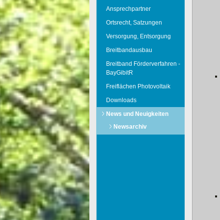
Ansprechpartner
Ortsrecht, Satzungen
Versorgung, Entsorgung
Breitbandausbau
Breitband Förderverfahren -
BayGibitR
Freiflächen Photovoltaik
Downloads
News und Neuigkeiten
Newsarchiv