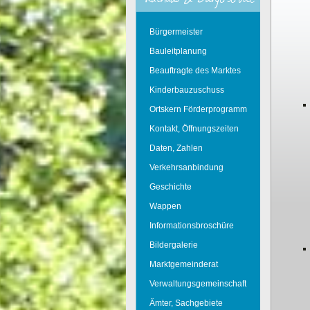
Bürgermeister
Bauleitplanung
Beauftragte des Marktes
Kinderbauzuschuss
Ortskern Förderprogramm
Kontakt, Öffnungszeiten
Daten, Zahlen
Verkehrsanbindung
Geschichte
Wappen
Informationsbroschüre
Bildergalerie
Marktgemeinderat
Verwaltungsgemeinschaft
Ämter, Sachgebiete