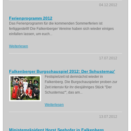
04.12.2012
Ferienprogramm 2012
Das Ferienprogramm für die kommenden Sommerferien ist
fertiggestellt! Die Falkenberger Vereine haben sich wieder einiges
einfallen lassen, um euch...
Weiterlesen
17.07.2012
Falkenberger Burgschauspiel 2012: Der Schusternaz'
Festspielzeit ist demnächst wieder in
Falkenberg. Die Burgschauspieler proben zur
Zeit intensiv für ihr diesjähriges Stück "Der
Schusternaz'", das am...
Weiterlesen
13.07.2012
Ministerpräsident Horst Seehofer in Falkenberg