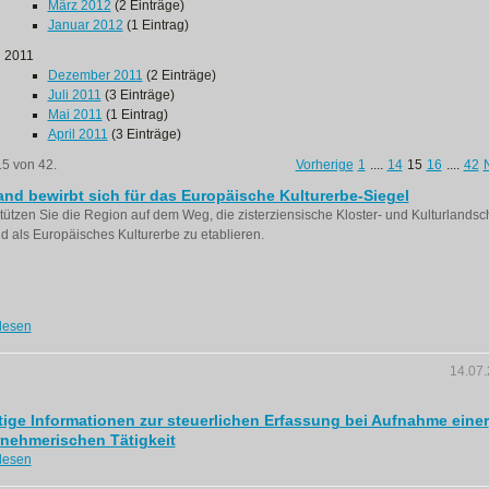
März 2012
(2 Einträge)
Januar 2012
(1 Eintrag)
2011
Dezember 2011
(2 Einträge)
Juli 2011
(3 Einträge)
Mai 2011
(1 Eintrag)
April 2011
(3 Einträge)
15 von 42.
Vorherige
1
....
14
15
16
....
42
land bewirbt sich für das Europäische Kulturerbe-Siegel
tützen Sie die Region auf dem Weg, die zisterziensische Kloster- und Kulturlandsch
and als Europäisches Kulturerbe zu etablieren.
lesen
14.07
ige Informationen zur steuerlichen Erfassung bei Aufnahme einer
nehmerischen Tätigkeit
lesen