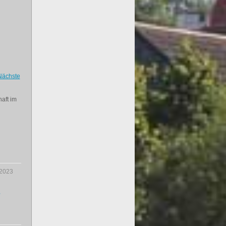
Nächste
aft im
.2023