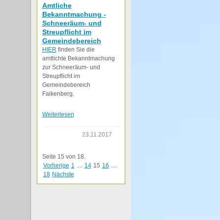
Amtliche
Bekanntmachung -
Schneeräum- und
Streupflicht im
Gemeindebereich
HIER
finden Sie die
amtlichte Bekanntmachung
zur Schneeräum- und
Streupflicht im
Gemeindebereich
Falkenberg.
Weiterlesen
23.11.2017
Seite 15 von 18.
Vorherige
1
....
14
15
16
....
18
Nächste