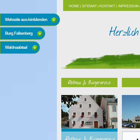
HOME
|
SITEMAP
|
KONTAKT
|
IMPRESSUM 
Webseite aus-/einblenden
Burg Falkenberg
Waldnaabtaal
Rathaus & Bürgerservice
Rathaus & Bürgerservice