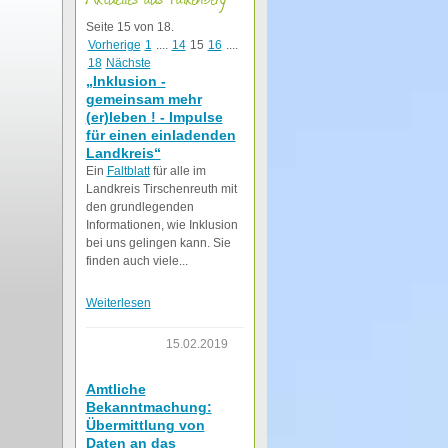
Seite 15 von 18.
Vorherige
1
....
14
15
16
....
18
Nächste
„Inklusion -
gemeinsam mehr
(er)leben ! - Impulse
für einen einladenden
Landkreis“
Ein
Faltblatt
für alle im
Landkreis Tirschenreuth mit
den grundlegenden
Informationen, wie Inklusion
bei uns gelingen kann. Sie
finden auch viele...
Weiterlesen
15.02.2019
Amtliche
Bekanntmachung:
Übermittlung von
Daten an das