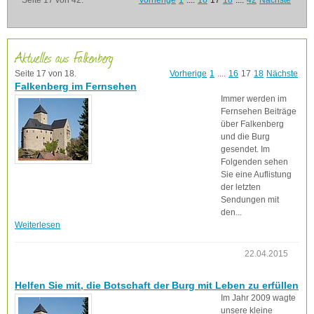
Seite 17 von 42.
Vorherige
1
....
16
17
18
....
42
Nächste
Aktuelles aus Falkenberg
Seite 17 von 18.
Vorherige
1
....
16
17
18
Nächste
Falkenberg im Fernsehen
Immer werden im
Fernsehen Beiträge
über Falkenberg
und die Burg
gesendet. Im
Folgenden sehen
Sie eine Auflistung
der letzten
Sendungen mit
den...
Weiterlesen
22.04.2015
Helfen Sie mit, die Botschaft der Burg mit Leben zu erfüllen
Im Jahr 2009 wagte
unsere kleine