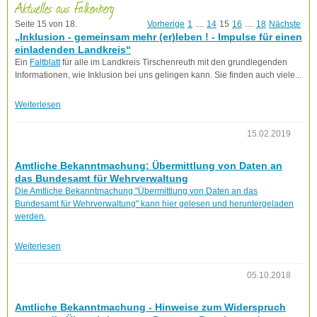
Aktuelles aus Falkenberg
Seite 15 von 18.
Vorherige
1
....
14
15
16
....
18
Nächste
„Inklusion - gemeinsam mehr (er)leben ! - Impulse für einen
einladenden Landkreis“
Ein
Faltblatt
für alle im Landkreis Tirschenreuth mit den grundlegenden
Informationen, wie Inklusion bei uns gelingen kann. Sie finden auch viele...
Weiterlesen
15.02.2019
Amtliche Bekanntmachung: Übermittlung von Daten an
das Bundesamt für Wehrverwaltung
Die Amtliche Bekanntmachung "Übermittlung von Daten an das
Bundesamt für Wehrverwaltung" kann hier gelesen und heruntergeladen
werden.
Weiterlesen
05.10.2018
Amtliche Bekanntmachung - Hinweise zum Widerspruch