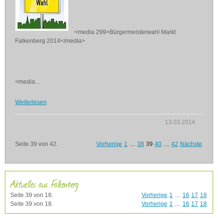
<media 299>Bürgermeisterwahl Markt
Falkenberg 2014</media>
<media...
Weiterlesen
13.03.2014
Seite 39 von 42.
Vorherige
1
....
38
39
40
....
42
Nächste
Aktuelles aus Falkenberg
Seite 39 von 18.
Vorherige
1
....
16
17
18
Seite 39 von 18.
Vorherige
1
....
16
17
18