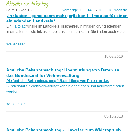
Aktuelles aus Falkenberg
Seite 15 von 18.
Vorherige
1
....
14
15
16
....
18
Nächste
„Inklusion - gemeinsam mehr (er)leben ! - Impulse für einen
einladenden Landkreis“
Ein
Faltblatt
für alle im Landkreis Tirschenreuth mit den grundlegenden
Informationen, wie Inklusion bei uns gelingen kann. Sie finden auch viele...
Weiterlesen
15.02.2019
Amtliche Bekanntmachung: Übermittlung von Daten an
das Bundesamt für Wehrverwaltung
Die Amtliche Bekanntmachung "Übermittlung von Daten an das
Bundesamt für Wehrverwaltung" kann hier gelesen und heruntergeladen
werden.
Weiterlesen
05.10.2018
Amtliche Bekanntmachung - Hinweise zum Widerspruch