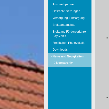
Ansprechpartner
Ortsrecht, Satzungen
Versorgung, Entsorgung
Breitbandausbau
Breitband Förderverfahren -
BayGibitR
Freiflächen Photovoltaik
Downloads
News und Neuigkeiten
Newsarchiv