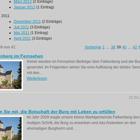
März 2012
(2 Einträge)
Januar 2012
(1 Eintrag)
2011
Dezember 2011
(2 Einträge)
Juli 2011
(3 Einträge)
Mai 2011
(1 Eintrag)
April 2011
(3 Einträge)
39 von 42.
Vorherige
1
....
38
39
40
....
42
enberg im Fernsehen
Immer werden im Fernsehen Beiträge über Falkenberg und die Bu
gesendet. Im Folgenden sehen Sie eine Auflistung der letzten Se
mit den...
Weiterlesen
22.04
n Sie mit, die Botschaft der Burg mit Leben zu erfüllen
Im Jahr 2009 wagte unsere kleine Marktgemeinde Falkenberg den
mutigen Schritt, die Burg zu erwerben und das Andenken an den
ehemaligen Burgherrn und...