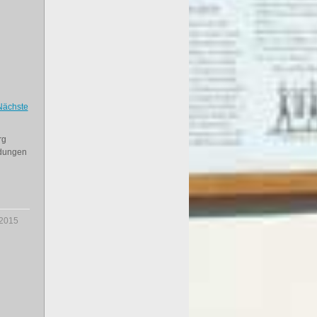
Nächste
rg
ndungen
.2015