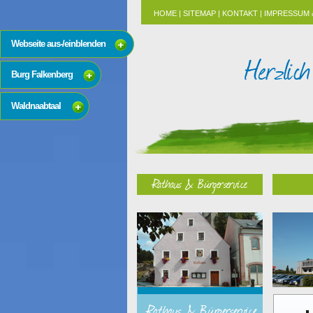
HOME
|
SITEMAP
|
KONTAKT
|
IMPRESSUM 
Webseite aus-/einblenden
Burg Falkenberg
Waldnaabtaal
Rathaus & Bürgerservice
Rathaus & Bürgerservice