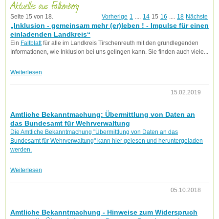
Aktuelles aus Falkenberg
Seite 15 von 18.
Vorherige
1
....
14
15
16
....
18
Nächste
„Inklusion - gemeinsam mehr (er)leben ! - Impulse für einen
einladenden Landkreis“
Ein
Faltblatt
für alle im Landkreis Tirschenreuth mit den grundlegenden
Informationen, wie Inklusion bei uns gelingen kann. Sie finden auch viele...
Weiterlesen
15.02.2019
Amtliche Bekanntmachung: Übermittlung von Daten an
das Bundesamt für Wehrverwaltung
Die Amtliche Bekanntmachung "Übermittlung von Daten an das
Bundesamt für Wehrverwaltung" kann hier gelesen und heruntergeladen
werden.
Weiterlesen
05.10.2018
Amtliche Bekanntmachung - Hinweise zum Widerspruch