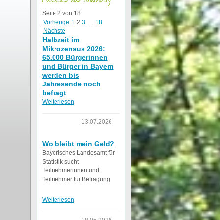
Seite 2 von 18.
Vorherige
1
2
3
....
18
Nächste
Halbzeit im
Mikrozensus 2026:
65.000 Bürgerinnen
und Bürger in Bayern
werden bis
Jahresende noch
befragt
Weiterlesen
13.07.2026
Wo bleibt mein Geld?
Bayerisches Landesamt für
Statistik sucht
Teilnehmerinnen und
Teilnehmer für Befragung
Weiterlesen