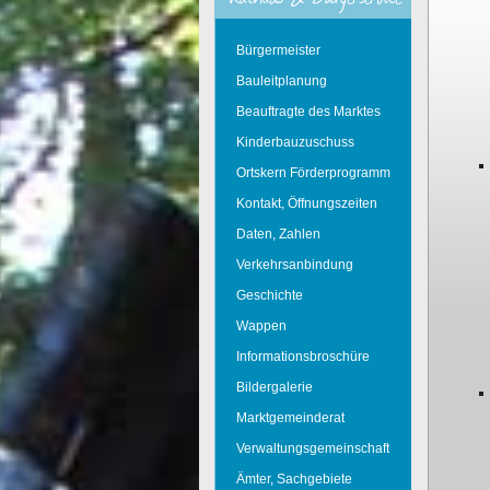
Bürgermeister
Bauleitplanung
Beauftragte des Marktes
Kinderbauzuschuss
Ortskern Förderprogramm
Kontakt, Öffnungszeiten
Daten, Zahlen
Verkehrsanbindung
Geschichte
Wappen
Informationsbroschüre
Bildergalerie
Marktgemeinderat
Verwaltungsgemeinschaft
Ämter, Sachgebiete