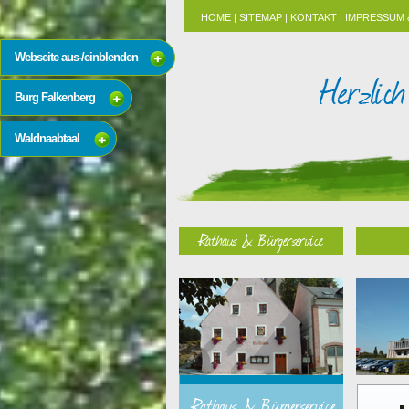
HOME
|
SITEMAP
|
KONTAKT
|
IMPRESSUM 
Webseite aus-/einblenden
Burg Falkenberg
Waldnaabtaal
Rathaus & Bürgerservice
Rathaus & Bürgerservice