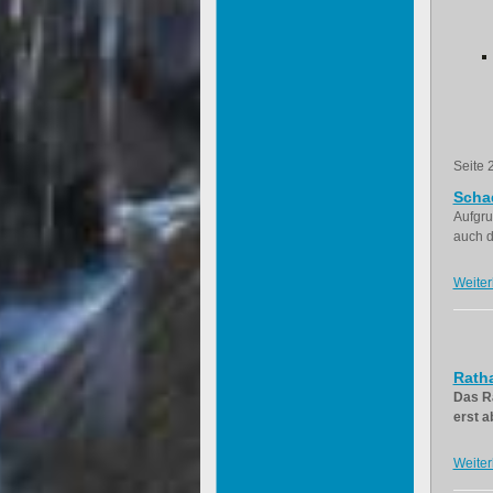
Seite 
Scha
Aufgru
auch d
Weiter
Ratha
Das Ra
erst a
Weiter