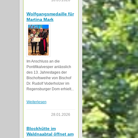
18.05.2026
Wolfgangsmedaille für
Martina Mark
Im Anschluss an die
Pontifikalvesper anlässlich
des 13. Jahrestages der
Bischofsweihe von Bischof
Dr. Rudolf Voderholzer im
Regensburger Dom erhielt...
Weiterlesen
28.01.2026
Blockhütte im
Waldnaabtal öffnet am