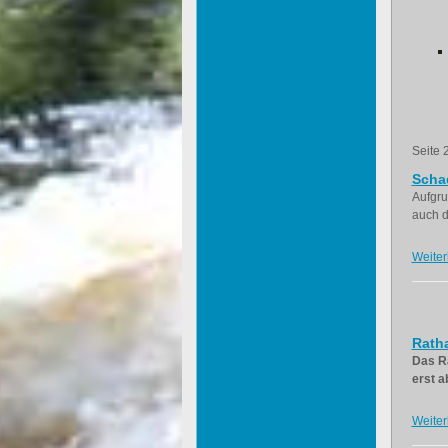
Seite 
Scha
Aufgru
auch d
Weiter
Ratha
Das Ra
erst a
Weiter