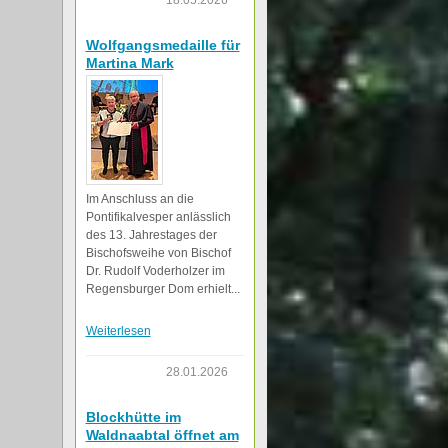
18.05.2026
Wolfgangsmedaille für
Martina Mark
Im Anschluss an die
Pontifikalvesper anlässlich
des 13. Jahrestages der
Bischofsweihe von Bischof
Dr. Rudolf Voderholzer im
Regensburger Dom erhielt...
Weiterlesen
28.01.2026
Blockhütte im
Waldnaabtal öffnet am