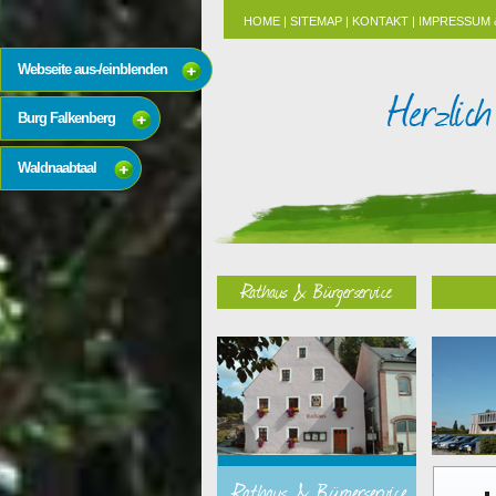
HOME
|
SITEMAP
|
KONTAKT
|
IMPRESSUM 
Webseite aus-/einblenden
Burg Falkenberg
Waldnaabtaal
Rathaus & Bürgerservice
Rathaus & Bürgerservice