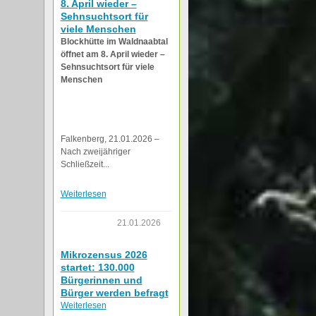
8. April wieder –
Sehnsuchtsort für
viele Menschen
Blockhütte im Waldnaabtal
öffnet am 8. April wieder –
Sehnsuchtsort für viele
Menschen
Falkenberg, 21.01.2026 –
Nach zweijähriger
Schließzeit...
Weiterlesen
21.01.2026
Mikrozensus 2026
startet: 130.000
Bürgerinnen und
Bürger werden befragt
Weiterlesen