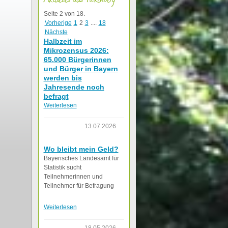
Seite 2 von 18.
Vorherige
1
2
3
....
18
Nächste
Halbzeit im
Mikrozensus 2026:
65.000 Bürgerinnen
und Bürger in Bayern
werden bis
Jahresende noch
befragt
Weiterlesen
13.07.2026
Wo bleibt mein Geld?
Bayerisches Landesamt für
Statistik sucht
Teilnehmerinnen und
Teilnehmer für Befragung
Weiterlesen