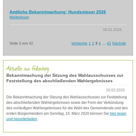
Amtliche Bekanntmachung; Hundesteuer 2026
Weiterlesen
08.01.2026
Seite 3 von 42.
Vorherige
1
2
3
4
....
42
Nächste
Aktuelles aus Falkenberg
Bekanntmachung der Sitzung des Wahlausschusses zur
Feststellung des abschließenden Wahlergebnisses
10.03.2020
Die Bekanntmachung der Sitzung des Wahlausschusses zur Feststellung
des abschließenden Wahlergebnisses sowie der Form der Verkündung
des vorläufigen Wahlergebnisses für die Wahl des Gemeinderats und des
ersten Bürgermeisters am Sonntag, 15. März 2020 können Sie
hier lesen
und herunterladen
.