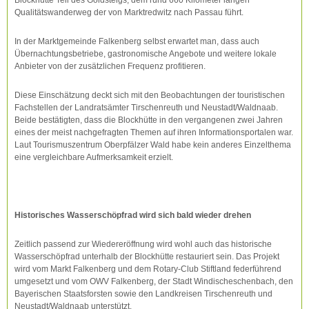
Blockhütte Teil des Goldsteigs, dem rund 660 Kilometer langen
Qualitätswanderweg der von Marktredwitz nach Passau führt.
In der Marktgemeinde Falkenberg selbst erwartet man, dass auch
Übernachtungsbetriebe, gastronomische Angebote und weitere lokale
Anbieter von der zusätzlichen Frequenz profitieren.
Diese Einschätzung deckt sich mit den Beobachtungen der touristischen
Fachstellen der Landratsämter Tirschenreuth und Neustadt/Waldnaab.
Beide bestätigten, dass die Blockhütte in den vergangenen zwei Jahren
eines der meist nachgefragten Themen auf ihren Informationsportalen war.
Laut Tourismuszentrum Oberpfälzer Wald habe kein anderes Einzelthema
eine vergleichbare Aufmerksamkeit erzielt.
Historisches Wasserschöpfrad wird sich bald wieder drehen
Zeitlich passend zur Wiedereröffnung wird wohl auch das historische
Wasserschöpfrad unterhalb der Blockhütte restauriert sein. Das Projekt
wird vom Markt Falkenberg und dem Rotary-Club Stiftland federführend
umgesetzt und vom OWV Falkenberg, der Stadt Windischeschenbach, den
Bayerischen Staatsforsten sowie den Landkreisen Tirschenreuth und
Neustadt/Waldnaab unterstützt.