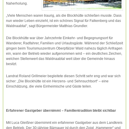
Naherholung.
„Viele Menschen waren traurig, als die Blockhütte schließen musste. Dass
nun wieder Leben einzieht, ist ein schönes Signal für Falkenberg und das
Waldnaabtal“, sagt Bürgermeister Matthias Grundler.
Die Blockhütte war über Jahrzehnte Einkehr- und Begegnungsort für
Wanderer, Radfahrer, Familien und Urlaubsgäste. Während der Schließzeit
gingen beim Tourismuszentrum Oberpfälzer Wald nahezu täglich Anfragen
ein, wann der Betrieb wieder aufgenommen wird – ein deutliches Zeichen,
welchen Stellenwert das Waldnaabtal weit über die Gemeinde hinaus
besitzt.
Landrat Roland Grillmeier begleitete diesen Schritt sehr eng und war sich
sicher: „Die Blockhütte ist ein Herzens- und Sehnsuchtsort“ – eine
Einschätzung, die viele Einheimische und Gäste teilen.
Erfahrener Gastgeber übernimmt – Familientradition bleibt sichtbar
Mit Luca Gleißner übernimmt ein erfahrener Gastgeber aus dem Landkreis
den Betrieb. Der 30-jährige Bärnauer ist durch den Zoigl „Hammerer“ und