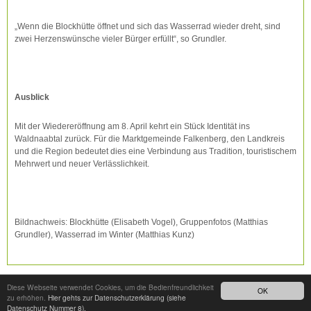
„Wenn die Blockhütte öffnet und sich das Wasserrad wieder dreht, sind
zwei Herzenswünsche vieler Bürger erfüllt“, so Grundler.
Ausblick
Mit der Wiedereröffnung am 8. April kehrt ein Stück Identität ins
Waldnaabtal zurück. Für die Marktgemeinde Falkenberg, den Landkreis
und die Region bedeutet dies eine Verbindung aus Tradition, touristischem
Mehrwert und neuer Verlässlichkeit.
Bildnachweis: Blockhütte (Elisabeth Vogel), Gruppenfotos (Matthias
Grundler), Wasserrad im Winter (Matthias Kunz)
Diese Webseite verwendet Cookies, um die Bedienfreundlichkeit
OK
zu erhöhen.
Hier gehts zur Datenschutzerklärung (siehe
Datenschutz Nummer 8).