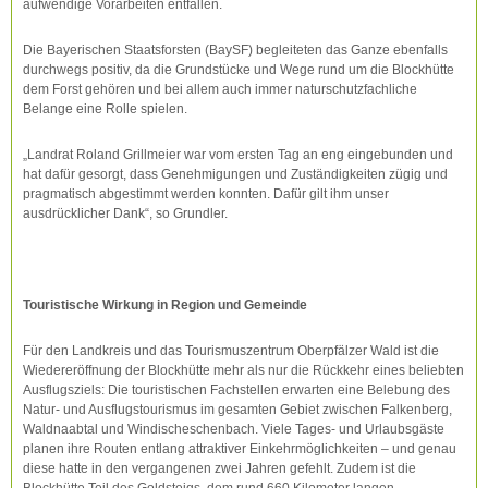
aufwendige Vorarbeiten entfallen.
Die Bayerischen Staatsforsten (BaySF) begleiteten das Ganze ebenfalls
durchwegs positiv, da die Grundstücke und Wege rund um die Blockhütte
dem Forst gehören und bei allem auch immer naturschutzfachliche
Belange eine Rolle spielen.
„Landrat Roland Grillmeier war vom ersten Tag an eng eingebunden und
hat dafür gesorgt, dass Genehmigungen und Zuständigkeiten zügig und
pragmatisch abgestimmt werden konnten. Dafür gilt ihm unser
ausdrücklicher Dank“, so Grundler.
Touristische Wirkung in Region und Gemeinde
Für den Landkreis und das Tourismuszentrum Oberpfälzer Wald ist die
Wiedereröffnung der Blockhütte mehr als nur die Rückkehr eines beliebten
Ausflugsziels: Die touristischen Fachstellen erwarten eine Belebung des
Natur- und Ausflugstourismus im gesamten Gebiet zwischen Falkenberg,
Waldnaabtal und Windischeschenbach. Viele Tages- und Urlaubsgäste
planen ihre Routen entlang attraktiver Einkehrmöglichkeiten – und genau
diese hatte in den vergangenen zwei Jahren gefehlt. Zudem ist die