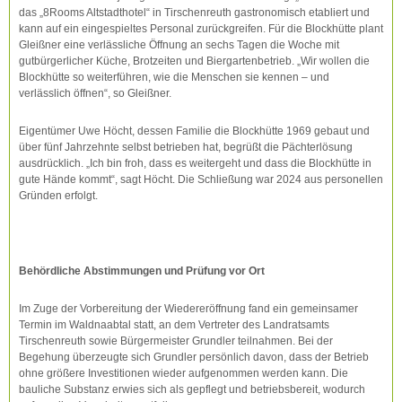
das „8Rooms Altstadthotel“ in Tirschenreuth gastronomisch etabliert und
kann auf ein eingespieltes Personal zurückgreifen. Für die Blockhütte plant
Gleißner eine verlässliche Öffnung an sechs Tagen die Woche mit
gutbürgerlicher Küche, Brotzeiten und Biergartenbetrieb. „Wir wollen die
Blockhütte so weiterführen, wie die Menschen sie kennen – und
verlässlich öffnen“, so Gleißner.
Eigentümer Uwe Höcht, dessen Familie die Blockhütte 1969 gebaut und
über fünf Jahrzehnte selbst betrieben hat, begrüßt die Pächterlösung
ausdrücklich. „Ich bin froh, dass es weitergeht und dass die Blockhütte in
gute Hände kommt“, sagt Höcht. Die Schließung war 2024 aus personellen
Gründen erfolgt.
Behördliche Abstimmungen und Prüfung vor Ort
Im Zuge der Vorbereitung der Wiedereröffnung fand ein gemeinsamer
Termin im Waldnaabtal statt, an dem Vertreter des Landratsamts
Tirschenreuth sowie Bürgermeister Grundler teilnahmen. Bei der
Begehung überzeugte sich Grundler persönlich davon, dass der Betrieb
ohne größere Investitionen wieder aufgenommen werden kann. Die
bauliche Substanz erwies sich als gepflegt und betriebsbereit, wodurch