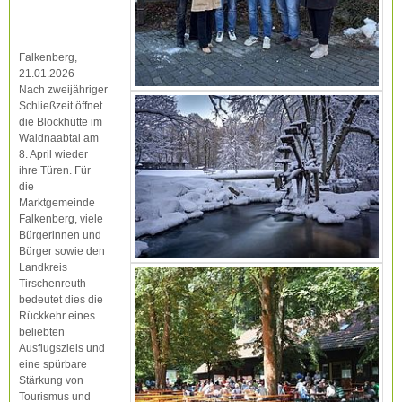
Falkenberg,
21.01.2026 –
Nach zweijähriger
Schließzeit öffnet
die Blockhütte im
Waldnaabtal am
8. April wieder
ihre Türen. Für
die
Marktgemeinde
Falkenberg, viele
Bürgerinnen und
Bürger sowie den
Landkreis
Tirschenreuth
bedeutet dies die
Rückkehr eines
beliebten
Ausflugsziels und
eine spürbare
Stärkung von
Tourismus und