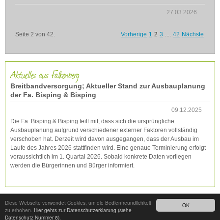
27.03.2026
Seite 2 von 42.
Vorherige
1
2
3
....
42
Nächste
Aktuelles aus Falkenberg
Breitbandversorgung; Aktueller Stand zur Ausbauplanung
der Fa. Bisping & Bisping
09.12.2025
Die Fa. Bisping & Bisping teilt mit, dass sich die ursprüngliche
Ausbauplanung aufgrund verschiedener externer Faktoren vollständig
verschoben hat. Derzeit wird davon ausgegangen, dass der Ausbau im
Laufe des Jahres 2026 stattfinden wird. Eine genaue Terminierung erfolgt
voraussichtlich im 1. Quartal 2026. Sobald konkrete Daten vorliegen
werden die Bürgerinnen und Bürger informiert.
Diese Webseite verwendet Cookies, um die Bedienfreundlichkeit
OK
zu erhöhen.
Hier gehts zur Datenschutzerklärung (siehe
Datenschutz Nummer 8).