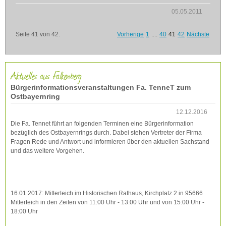
05.05.2011
Seite 41 von 42.
Vorherige
1
....
40
41
42
Nächste
Aktuelles aus Falkenberg
Bürgerinformationsveranstaltungen Fa. TenneT zum
Ostbayernring
12.12.2016
Die Fa. Tennet führt an folgenden Terminen eine Bürgerinformation
bezüglich des Ostbayernrings durch. Dabei stehen Vertreter der Firma
Fragen Rede und Antwort und informieren über den aktuellen Sachstand
und das weitere Vorgehen.
16.01.2017: Mitterteich im Historischen Rathaus, Kirchplatz 2 in 95666
Mitterteich in den Zeiten von 11:00 Uhr - 13:00 Uhr und von 15:00 Uhr -
18:00 Uhr