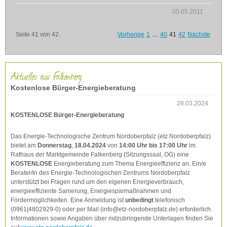
05.05.2011
Seite 41 von 42.
Vorherige
1
....
40
41
42
Nächste
Aktuelles aus Falkenberg
Kostenlose Bürger-Energieberatung
28.03.2024
KOSTENLOSE Bürger-Energieberatung
Das Energie-Technologische Zentrum Nordoberpfalz (etz Nordoberpfalz)
bietet am
Donnerstag
,
18.04.2024
von
14:00 Uhr bis 17:00 Uhr
im
Rathaus der Marktgemeinde Falkenberg (Sitzungssaal, OG) eine
KOSTENLOSE
Energieberatung zum Thema Energieeffizienz an. Ein/e
Berater/in des Energie-Technologischen Zentrums Nordoberpfalz
unterstützt bei Fragen rund um den eigenen Energieverbrauch,
energieeffiziente Sanierung, Energiesparmaßnahmen und
Fördermöglichkeiten. Eine Anmeldung ist
unbedingt
telefonisch
(0961|4802929-0) oder per Mail (info@etz-nordoberpfalz.de) erforderlich.
Informationen sowie Angaben über mitzubringende Unterlagen finden Sie