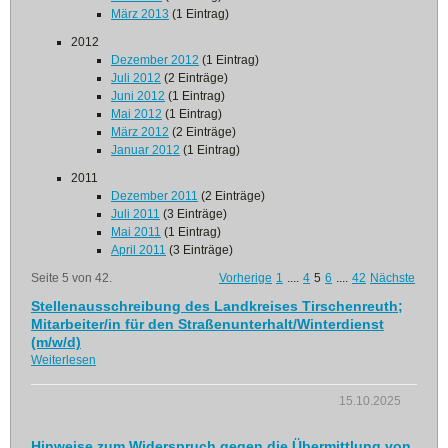
März 2013
(1 Eintrag)
2012
Dezember 2012
(1 Eintrag)
Juli 2012
(2 Einträge)
Juni 2012
(1 Eintrag)
Mai 2012
(1 Eintrag)
März 2012
(2 Einträge)
Januar 2012
(1 Eintrag)
2011
Dezember 2011
(2 Einträge)
Juli 2011
(3 Einträge)
Mai 2011
(1 Eintrag)
April 2011
(3 Einträge)
Seite 5 von 42.
Vorherige
1
....
4
5
6
....
42
Nächste
Stellenausschreibung des Landkreises Tirschenreuth;
Mitarbeiter/in für den Straßenunterhalt/Winterdienst
(m/w/d)
Weiterlesen
15.10.2025
Hinweise zum Widerspruch gegen die Übermittlung von