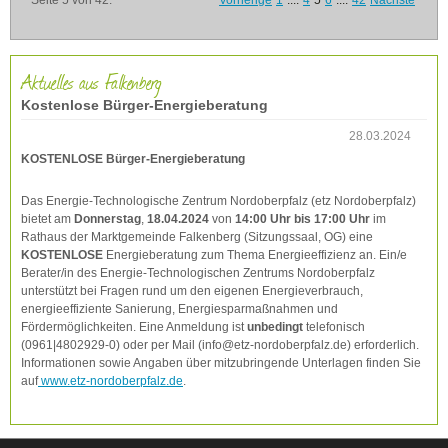
Seite 5 von 42.
Vorherige
1
....
4
5
6
....
42
Nächste
Aktuelles aus Falkenberg
Kostenlose Bürger-Energieberatung
28.03.2024
KOSTENLOSE Bürger-Energieberatung
Das Energie-Technologische Zentrum Nordoberpfalz (etz Nordoberpfalz)
bietet am
Donnerstag
,
18.04.2024
von
14:00 Uhr bis 17:00 Uhr
im
Rathaus der Marktgemeinde Falkenberg (Sitzungssaal, OG) eine
KOSTENLOSE
Energieberatung zum Thema Energieeffizienz an. Ein/e
Berater/in des Energie-Technologischen Zentrums Nordoberpfalz
unterstützt bei Fragen rund um den eigenen Energieverbrauch,
energieeffiziente Sanierung, Energiesparmaßnahmen und
Fördermöglichkeiten. Eine Anmeldung ist
unbedingt
telefonisch
(0961|4802929-0) oder per Mail (info@etz-nordoberpfalz.de) erforderlich.
Informationen sowie Angaben über mitzubringende Unterlagen finden Sie
auf
www.etz-nordoberpfalz.de
.