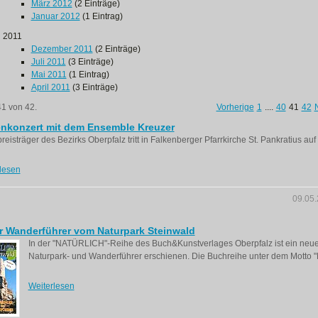
März 2012
(2 Einträge)
Januar 2012
(1 Eintrag)
2011
Dezember 2011
(2 Einträge)
Juli 2011
(3 Einträge)
Mai 2011
(1 Eintrag)
April 2011
(3 Einträge)
41 von 42.
Vorherige
1
....
40
41
42
enkonzert mit dem Ensemble Kreuzer
preisträger des Bezirks Oberpfalz tritt in Falkenberger Pfarrkirche St. Pankratius auf
lesen
09.05
r Wanderführer vom Naturpark Steinwald
In der "NATÜRLICH"-Reihe des Buch&Kunstverlages Oberpfalz ist ein neue
Naturpark- und Wanderführer erschienen. Die Buchreihe unter dem Motto "
Weiterlesen