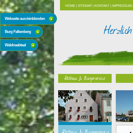
HOME
|
SITEMAP
|
KONTAKT
|
IMPRESSUM 
Webseite aus-/einblenden
Burg Falkenberg
Waldnaabtaal
Rathaus & Bürgerservice
Rathaus & Bürgerservice