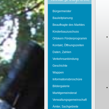
Bürgermeister
Bauleitplanung
Beauftragte des Marktes
Kinderbauzuschuss
Ortskern Förderprogramm
Kontakt, Öffnungszeiten
Daten, Zahlen
Verkehrsanbindung
Geschichte
Wappen
Informationsbroschüre
Bildergalerie
Marktgemeinderat
Verwaltungsgemeinschaft
Ämter, Sachgebiete