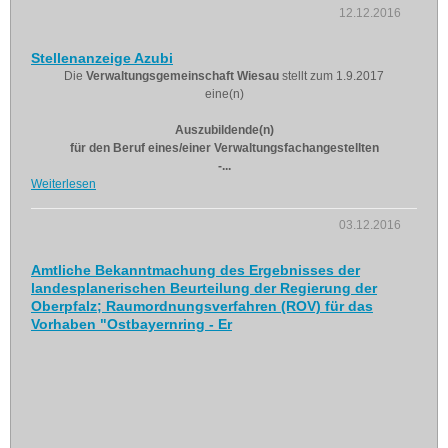
12.12.2016
Stellenanzeige Azubi
Die
Verwaltungsgemeinschaft Wiesau
stellt zum 1.9.2017
eine(n)
Auszubildende(n)
für den Beruf eines/einer Verwaltungsfachangestellten
-...
Weiterlesen
03.12.2016
Amtliche Bekanntmachung des Ergebnisses der
landesplanerischen Beurteilung der Regierung der
Oberpfalz; Raumordnungsverfahren (ROV) für das
Vorhaben "Ostbayernring - Er