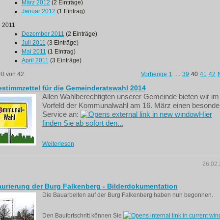
März 2012
(2 Einträge)
Januar 2012
(1 Eintrag)
2011
Dezember 2011
(2 Einträge)
Juli 2011
(3 Einträge)
Mai 2011
(1 Eintrag)
April 2011
(3 Einträge)
40 von 42.
Vorherige
1
....
39
40
41
42
stimmzettel für die Gemeinderatswahl 2014
Allen Wahlberechtigten unserer Gemeinde bieten wir im
Vorfeld der Kommunalwahl am 16. März einen besonde
Service an:
Hier
finden Sie ab sofort den...
Weiterlesen
26.02
urierung der Burg Falkenberg - Bilderdokumentation
Die Bauarbeiten auf der Burg Falkenberg haben nun begonnen.
Den Baufortschritt können Sie