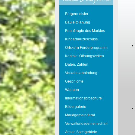
Bürgermeister
Bauleitplanung
Beauftragte des Marktes
Kinderbauzuschuss
Ortskern Förderprogramm
Kontakt, Öffnungszeiten
Daten, Zahlen
Verkehrsanbindung
Geschichte
Wappen
Informationsbroschüre
Bildergalerie
Marktgemeinderat
Verwaltungsgemeinschaft
Ämter, Sachgebiete