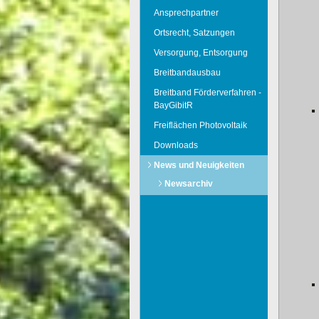
Ansprechpartner
Ortsrecht, Satzungen
Versorgung, Entsorgung
Breitbandausbau
Breitband Förderverfahren -
BayGibitR
Freiflächen Photovoltaik
Downloads
News und Neuigkeiten
Newsarchiv