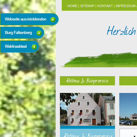
HOME
|
SITEMAP
|
KONTAKT
|
IMPRESSUM 
Webseite aus-/einblenden
Burg Falkenberg
Waldnaabtaal
Rathaus & Bürgerservice
Rathaus & Bürgerservice