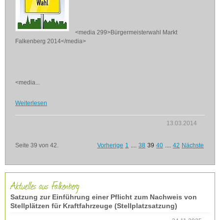
<media 299>Bürgermeisterwahl Markt
Falkenberg 2014</media>
<media...
Weiterlesen
13.03.2014
Seite 39 von 42.
Vorherige
1
....
38
39
40
....
42
Nächste
Aktuelles aus Falkenberg
Satzung zur Einführung einer Pflicht zum Nachweis von
Stellplätzen für Kraftfahrzeuge (Stellplatzsatzung)