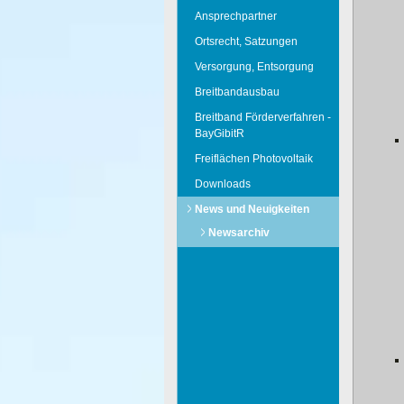
Ansprechpartner
Ortsrecht, Satzungen
Versorgung, Entsorgung
Breitbandausbau
Breitband Förderverfahren -
BayGibitR
Freiflächen Photovoltaik
Downloads
News und Neuigkeiten
Newsarchiv