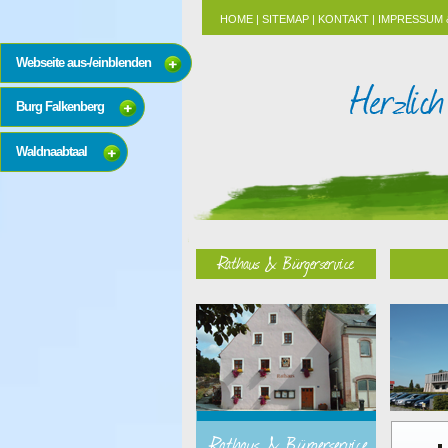
HOME
|
SITEMAP
|
KONTAKT
|
IMPRESSUM 
Webseite aus-/einblenden
Burg Falkenberg
Waldnaabtaal
Rathaus & Bürgerservice
Rathaus & Bürgerservice