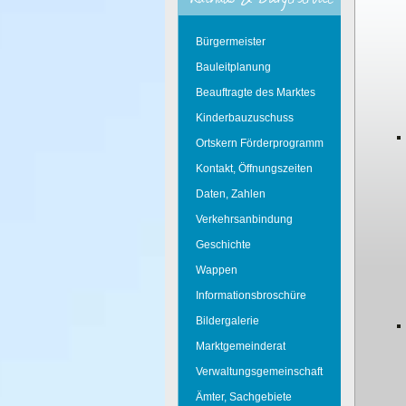
Bürgermeister
Bauleitplanung
Beauftragte des Marktes
Kinderbauzuschuss
Ortskern Förderprogramm
Kontakt, Öffnungszeiten
Daten, Zahlen
Verkehrsanbindung
Geschichte
Wappen
Informationsbroschüre
Bildergalerie
Marktgemeinderat
Verwaltungsgemeinschaft
Ämter, Sachgebiete