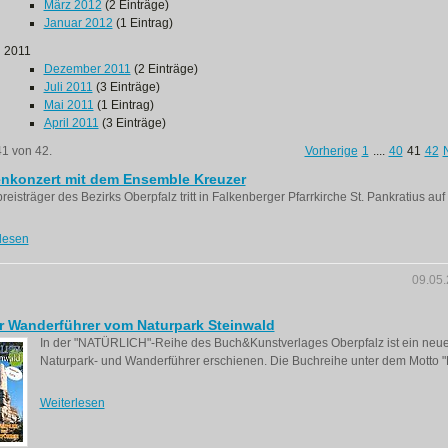
März 2012
(2 Einträge)
Januar 2012
(1 Eintrag)
2011
Dezember 2011
(2 Einträge)
Juli 2011
(3 Einträge)
Mai 2011
(1 Eintrag)
April 2011
(3 Einträge)
41 von 42.
Vorherige
1
....
40
41
42
enkonzert mit dem Ensemble Kreuzer
preisträger des Bezirks Oberpfalz tritt in Falkenberger Pfarrkirche St. Pankratius auf
lesen
09.05
r Wanderführer vom Naturpark Steinwald
In der "NATÜRLICH"-Reihe des Buch&Kunstverlages Oberpfalz ist ein neue
Naturpark- und Wanderführer erschienen. Die Buchreihe unter dem Motto "
Weiterlesen