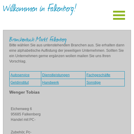
Willkommen in Falkenberg!
Branchenbuch Markt Falkenberg
Bitte wählen Sie aus untenstehenden Branchen aus. Sie erhalten dann
eine alphabetische Auflistung der jeweiligen Unternehmen. Sollten Sie
ein Unternehmen gerne ergänzen wollen mailen Sie uns Ihren
Vorschlag.
Autoservice
Dienstleistungen
Fachgeschäfte
Geldinstitut
Handwerk
Sonstige
Wenger Tobias
Eichenweg 6
95685 Falkenberg
Handel mit PC-
Zubehör, Pc-