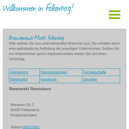
Willkommen in Falkenberg!
Branchenbuch Markt Falkenberg
Bitte wählen Sie aus untenstehenden Branchen aus. Sie erhalten dann
eine alphabetische Auflistung der jeweiligen Unternehmen. Sollten Sie
ein Unternehmen gerne ergänzen wollen mailen Sie uns Ihren
Vorschlag.
Autoservice
Dienstleistungen
Fachgeschäfte
Geldinstitut
Handwerk
Sonstige
Stawiarski Stanislaus
Wiesauer Str. 2
95685 Falkenberg
Restaurierungen
Telefon
09637/501