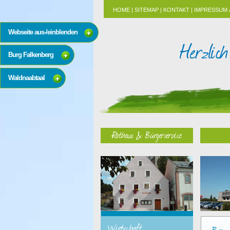
HOME
|
SITEMAP
|
KONTAKT
|
IMPRESSUM 
Webseite aus-/einblenden
Burg Falkenberg
Waldnaabtaal
Rathaus & Bürgerservice
Wirtschaft