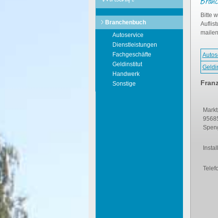
Branc
Bitte 
Branchenbuch
Auflis
mailen
Autoservice
Dienstleistungen
Fachgeschäfte
Autos
Geldinstitut
Geldin
Handwerk
Fran
Sonstige
Markt
95685
Speng
Instal
Telef