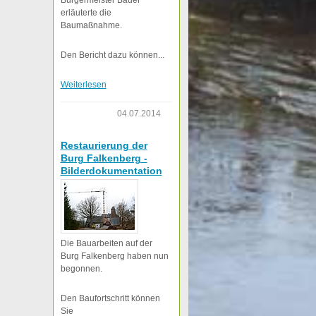
Bürgermeister Bauer
erläuterte die
Baumaßnahme.
Den Bericht dazu können...
Weiterlesen
04.07.2014
Restaurierung der
Burg Falkenberg -
Bilderdokumentation
Die Bauarbeiten auf der
Burg Falkenberg haben nun
begonnen.
Den Baufortschritt können
Sie