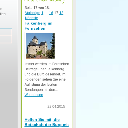
Seite 17 von 18.
he
Vorherige
1
....
16
17
18
llen
Nächste
Falkenberg im
Fernsehen
Immer werden im Fernsehen
Beiträge über Falkenberg
und die Burg gesendet. Im
Folgenden sehen Sie eine
Auflistung der letzten
Sendungen mit den...
Weiterlesen
22.04.2015
Helfen Sie mit, die
Botschaft der Burg mit