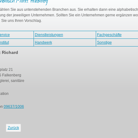
henbuch Markt Falkenberg
wählen Sie aus untenstehenden Branchen aus. Sie erhalten dann eine alphabetisc
tung der jeweiligen Unternehmen. Sollten Sie ein Unternehmen gerne ergänzen wo
 Sie uns Ihren Vorschlag.
ervice
Dienstleistungen
Fachgeschäfte
stitut
Handwerk
Sonstige
z Richard
platz 21
 Falkenberg
lerei, sanitäre
lation
on
09637/1006
Zurück