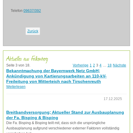
Telefon
09637/392
Zurück
Aktuelles aus Falkenberg
Seite 3 von 18.
Vorherige
1
2
3
4
....
18
Nächste
Bekanntmachung der Bayernwerk Netz GmbH;
Ankündigung von Kartierungsarbeiten an 110-kV-
Freileitung von Mitterteich nach Tirschenreuth
Weiterlesen
17.12.2025
Breitbandversorgung; Aktueller Stand zur Ausbauplanung
der Fa. Bisping & Bisping
Die Fa. Bisping & Bisping teilt mit, dass sich die ursprüngliche
Ausbauplanung aufgrund verschiedener externer Faktoren vollständig