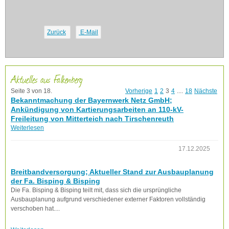
Zurück
E-Mail
Aktuelles aus Falkenberg
Seite 3 von 18.
Vorherige
1
2
3
4
....
18
Nächste
Bekanntmachung der Bayernwerk Netz GmbH;
Ankündigung von Kartierungsarbeiten an 110-kV-
Freileitung von Mitterteich nach Tirschenreuth
Weiterlesen
17.12.2025
Breitbandversorgung; Aktueller Stand zur Ausbauplanung
der Fa. Bisping & Bisping
Die Fa. Bisping & Bisping teilt mit, dass sich die ursprüngliche
Ausbauplanung aufgrund verschiedener externer Faktoren vollständig
verschoben hat....