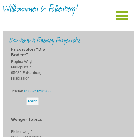
Willkommen in Falkenberg!
Branchenbuch Falkenberg Fachgeschäfte
Frisörsalon "Die
Bodere"
Regina Weyh
Marktplatz 7
95685 Falkenberg
Frisörsalon
Telefon
09637/9298288
Mehr
Wenger Tobias
Eichenweg 6