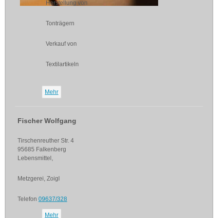
Herstellung von
Tonträgern
Verkauf von
Textilartikeln
Mehr
Fischer Wolfgang
Tirschenreuther Str. 4
95685 Falkenberg
Lebensmittel,
Metzgerei, Zoigl
Telefon
09637/328
Mehr