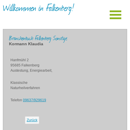
Willkommen in Falkenberg!
Branchenbuch Falkenberg Sonstige
Kormann Klaudia
Hanfmühl 2
95685 Falkenberg
Austestung, Energiearbeit,
Klassische
Naturheilverfahren
Telefon
09637/929619
Zurück