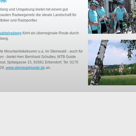
hren
berg und Umgebung bietet mit einem gut
auten Radwegenetz die ideale Landschaft für
itbiker und Radsportler.
abtalradweg
führt als überreginale Route durch
berg.
te Mountainbiketouren u.a. im Steinwald - auch für
n - bietet Herr Bernhard Schultes, MTB Guide
cout, Spitalgasse 15, 92681 Erbendorf, Tel. 0170
28,
www.steinwaldguide.de
an.