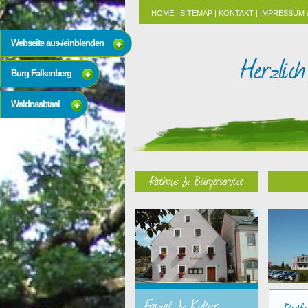
HOME
|
SITEMAP
|
KONTAKT
|
IMPRESSUM 
Webseite aus-/einblenden
Burg Falkenberg
Waldnaabtaal
Rathaus & Bürgerservice
Freizeit & Kultur