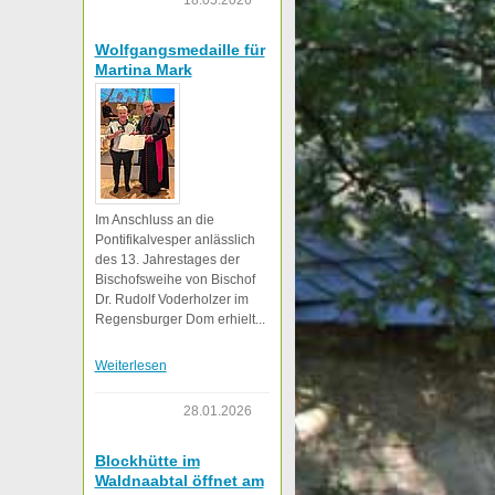
18.05.2026
Wolfgangsmedaille für
Martina Mark
Im Anschluss an die
Pontifikalvesper anlässlich
des 13. Jahrestages der
Bischofsweihe von Bischof
Dr. Rudolf Voderholzer im
Regensburger Dom erhielt...
Weiterlesen
28.01.2026
Blockhütte im
Waldnaabtal öffnet am