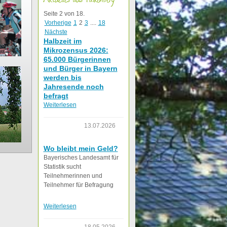
Seite 2 von 18.
Vorherige
1
2
3
....
18
Nächste
Halbzeit im
Mikrozensus 2026:
65.000 Bürgerinnen
und Bürger in Bayern
werden bis
Jahresende noch
befragt
Weiterlesen
13.07.2026
Wo bleibt mein Geld?
Bayerisches Landesamt für
Statistik sucht
Teilnehmerinnen und
Teilnehmer für Befragung
Weiterlesen