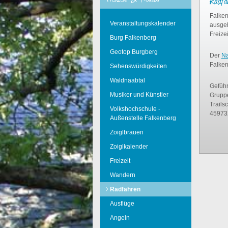
Radfa
Falken
Veranstaltungskalender
ausgeb
Freize
Burg Falkenberg
Geotop Burgberg
Der
Na
Falken
Sehenswürdigkeiten
Waldnaabtal
Geführ
Musiker und Künstler
Gruppe
Trails
Volkshochschule -
45973
Außenstelle Falkenberg
Zoiglbrauen
Zoiglkalender
Freizeit
Wandern
Radfahren
Ausflüge
Angeln