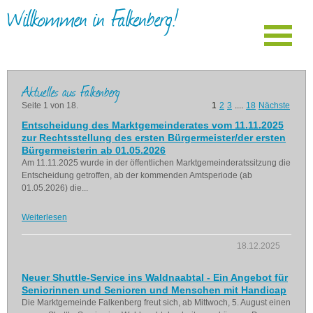
Willkommen in Falkenberg!
Aktuelles aus Falkenberg
Seite 1 von 18.
1
2
3
....
18
Nächste
Entscheidung des Marktgemeinderates vom 11.11.2025
zur Rechtsstellung des ersten Bürgermeister/der ersten
Bürgermeisterin ab 01.05.2026
Am 11.11.2025 wurde in der öffentlichen Marktgemeinderatssitzung die
Entscheidung getroffen, ab der kommenden Amtsperiode (ab
01.05.2026) die...
Weiterlesen
18.12.2025
Neuer Shuttle-Service ins Waldnaabtal - Ein Angebot für
Seniorinnen und Senioren und Menschen mit Handicap
Die Marktgemeinde Falkenberg freut sich, ab Mittwoch, 5. August einen