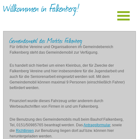
Willkommen in Falkenberg!
Gemeindemobil des Marktes Falkenberg
Für örtliche Vereine und Organisationen im Gemeindebereich
Falkenberg steht das Gemeindemobil zur Verfügung.
Es handelt sich hierbei um einen Kleinbus, der für Zwecke der
Falkenberg Vereine und hier insbesondere für die Jugendarbeit und
auch für die Seniorenarbeit eingesetzt werden soll. Mit dem
Gemeindemobil können maximal 9 Personen (einschließlich Fahrer)
befördert werden.
Finanziert wurde dieses Fahrzeug unter anderem durch
Werbeaufschriften von Firmen in und um Falkenberg.
Die Benutzung des Gemeindemobils muß beim Bauhof Falkenberg,
Tel, 0151/50985765 beantragt werden. Das
Antragsformular
, sowie
die
Richtlinien
zur Benutzung liegen dort auf bzw. können hier
heruntergeladen werden.