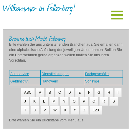
Willkommen in Falkenberg!
Branchenbuch Markt Falkenberg
Bitte wählen Sie aus untenstehenden Branchen aus. Sie erhalten dann
eine alphabetische Auflistung der jeweiligen Unternehmen. Sollten Sie
ein Unternehmen gerne ergänzen wollen mailen Sie uns Ihren
Vorschlag.
Autoservice
Dienstleistungen
Fachgeschäfte
Geldinstitut
Handwerk
Sonstige
ABC
A
B
C
D
E
F
G
H
I
J
K
L
M
N
O
P
Q
R
S
T
U
V
W
X
Y
Z
123
Bitte wählen Sie ein Buchstabe vom Menü aus.