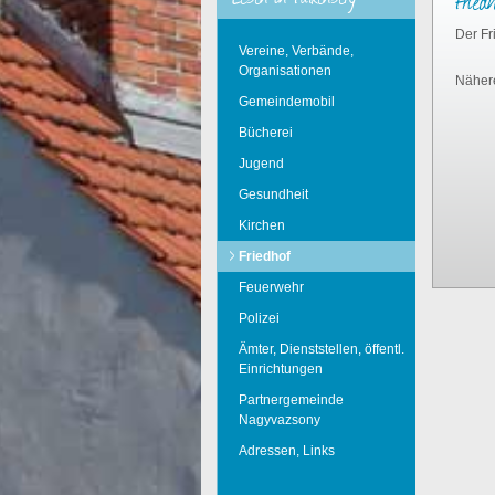
Fried
Der Fr
Vereine, Verbände,
Organisationen
Nähere
Gemeindemobil
Bücherei
Jugend
Gesundheit
Kirchen
Friedhof
Feuerwehr
Polizei
Ämter, Dienststellen, öffentl.
Einrichtungen
Partnergemeinde
Nagyvazsony
Adressen, Links