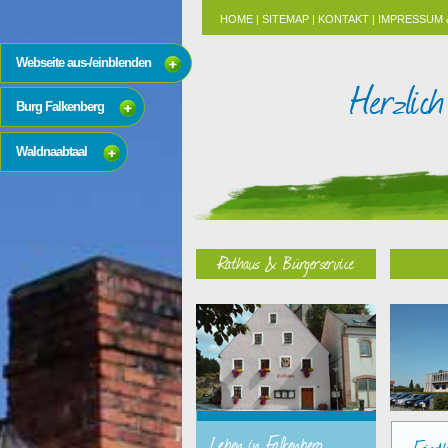
HOME
|
SITEMAP
|
KONTAKT
|
IMPRESSUM 
Webseite aus-/einblenden
Burg Falkenberg
Waldnaabtaal
Rathaus & Bürgerservice
Leben in Falkenberg