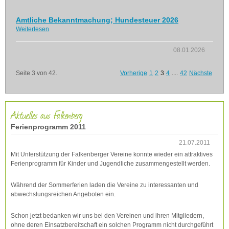
Amtliche Bekanntmachung; Hundesteuer 2026
Weiterlesen
08.01.2026
Seite 3 von 42.
Vorherige
1
2
3
4
....
42
Nächste
Aktuelles aus Falkenberg
Ferienprogramm 2011
21.07.2011
Mit Unterstützung der Falkenberger Vereine konnte wieder ein attraktives
Ferienprogramm für Kinder und Jugendliche zusammengestellt werden.
Während der Sommerferien laden die Vereine zu interessanten und
abwechslungsreichen Angeboten ein.
Schon jetzt bedanken wir uns bei den Vereinen und ihren Mitgliedern,
ohne deren Einsatzbereitschaft ein solchen Programm nicht durchgeführt