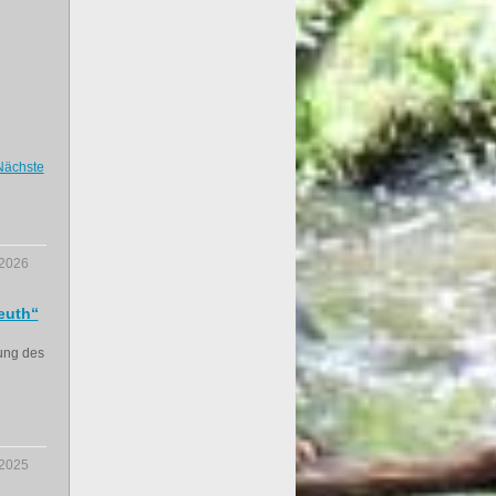
Nächste
.2026
euth“
lung des
.2025