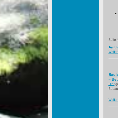
Seite 
Amtl
Weiter
Baul
– Bet
Hier
ge
Bebauu
Weiter