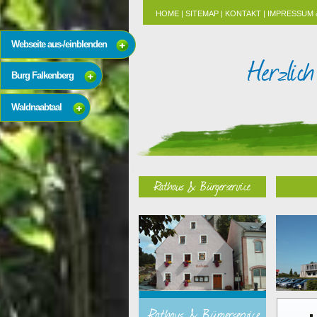
HOME
|
SITEMAP
|
KONTAKT
|
IMPRESSUM 
Webseite aus-/einblenden
Burg Falkenberg
Waldnaabtaal
Rathaus & Bürgerservice
Rathaus & Bürgerservice