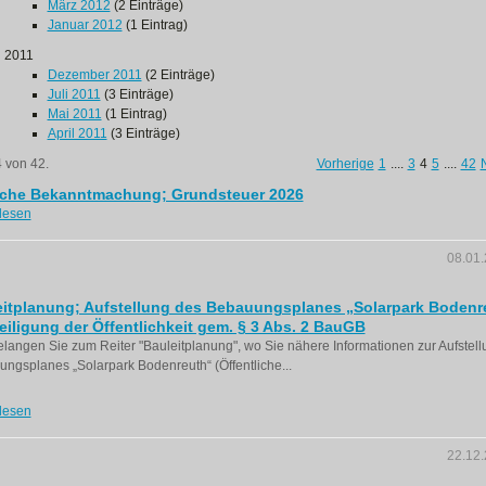
März 2012
(2 Einträge)
Januar 2012
(1 Eintrag)
2011
Dezember 2011
(2 Einträge)
Juli 2011
(3 Einträge)
Mai 2011
(1 Eintrag)
April 2011
(3 Einträge)
4 von 42.
Vorherige
1
....
3
4
5
....
42
iche Bekanntmachung; Grundsteuer 2026
lesen
08.01
eitplanung; Aufstellung des Bebauungsplanes „Solarpark Bodenr
eiligung der Öffentlichkeit gem. § 3 Abs. 2 BauGB
langen Sie zum Reiter "Bauleitplanung", wo Sie nähere Informationen zur Aufstel
ngsplanes „Solarpark Bodenreuth“ (Öffentliche...
lesen
22.12